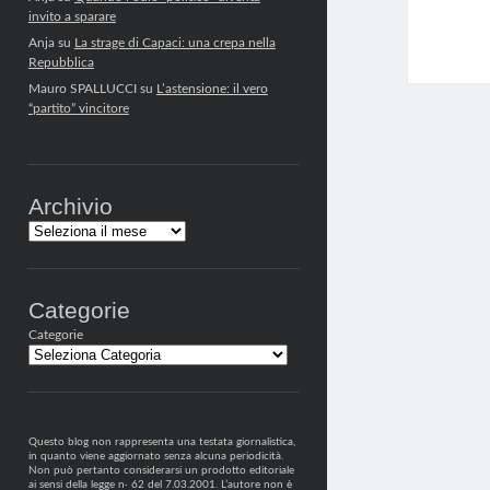
invito a sparare
Anja
su
La strage di Capaci: una crepa nella
Repubblica
Mauro SPALLUCCI
su
L’astensione: il vero
“partito” vincitore
Archivio
Archivi
Categorie
Categorie
Questo blog non rappresenta una testata giornalistica,
in quanto viene aggiornato senza alcuna periodicità.
Non può pertanto considerarsi un prodotto editoriale
ai sensi della legge n· 62 del 7.03.2001. L’autore non è