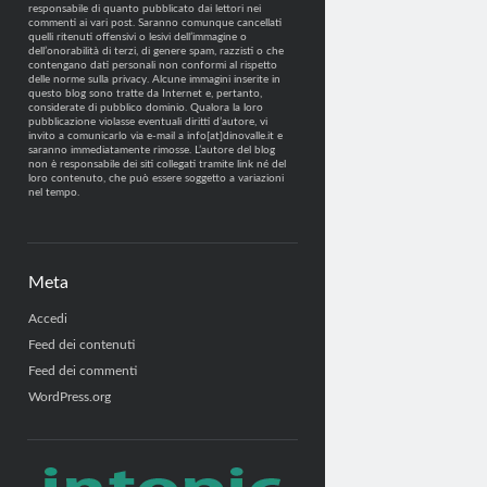
responsabile di quanto pubblicato dai lettori nei
commenti ai vari post. Saranno comunque cancellati
quelli ritenuti offensivi o lesivi dell’immagine o
dell’onorabilità di terzi, di genere spam, razzisti o che
contengano dati personali non conformi al rispetto
delle norme sulla privacy. Alcune immagini inserite in
questo blog sono tratte da Internet e, pertanto,
considerate di pubblico dominio. Qualora la loro
pubblicazione violasse eventuali diritti d’autore, vi
invito a comunicarlo via e-mail a info[at]dinovalle.it e
saranno immediatamente rimosse. L’autore del blog
non è responsabile dei siti collegati tramite link né del
loro contenuto, che può essere soggetto a variazioni
nel tempo.
Meta
Accedi
Feed dei contenuti
Feed dei commenti
WordPress.org