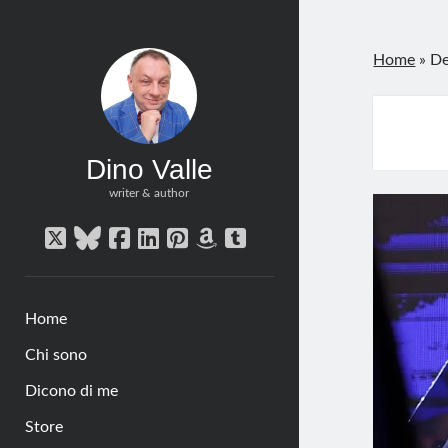
Home
»
De
Dino Valle
writer & author
twitter
bluesky
facebook
linkedin
pinterest
amazon
tumblr
Home
Chi sono
Dicono di me
Store