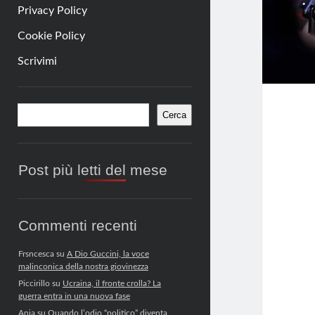
Privacy Policy
Cookie Policy
Scrivimi
Barra
Cerca
Cerca
laterale
Post più letti del mese
Commenti recenti
Frsncesca
su
A Dio Guccini, la voce
malinconica della nostra giovinezza
Piccirillo
su
Ucraina, il fronte crolla? La
guerra entra in una nuova fase
Anja
su
Quando l’odio “politico” diventa