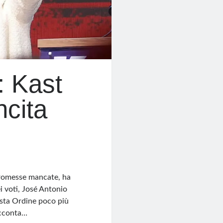
: Kast
ncita
promesse mancate, ha
ei voti, José Antonio
lista Ordine poco più
acconta…