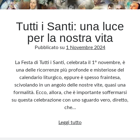
Archivio
Tutti i Santi: una luce
Archivi
per la nostra vita
Pubblicato su
1 Novembre 2024
Categorie
Categorie
La Festa di Tutti i Santi, celebrata il 1° novembre, è
una delle ricorrenze più profonde e misteriose del
calendario liturgico, eppure è spesso fraintesa,
scivolando in un angolo delle nostre vite, quasi una
Questo blog non rappresenta una testata giornalistica, in quanto viene aggiornato
formalità. Ecco, allora, che è importante soffermarsi
senza alcuna periodicità. Non può pertanto considerarsi un prodotto editoriale ai
sensi della legge n· 62 del 7.03.2001. L’autore non è responsabile di quanto
su questa celebrazione con uno sguardo vero, diretto,
pubblicato dai lettori nei commenti ai vari post. Saranno comunque cancellati quelli
ritenuti offensivi o lesivi dell’immagine o dell’onorabilità di terzi, di genere spam,
che…
razzisti o che contengano dati personali non conformi al rispetto delle norme sulla
privacy. Alcune immagini inserite in questo blog sono tratte da Internet e, pertanto,
considerate di pubblico dominio. Qualora la loro pubblicazione violasse eventuali
Tutti
Leggi tutto
diritti d’autore, vi invito a comunicarlo via e-mail a info[at]dinovalle.it e saranno
immediatamente rimosse. L’autore del blog non è responsabile dei siti collegati
i
tramite link né del loro contenuto, che può essere soggetto a variazioni nel tempo.
Santi: