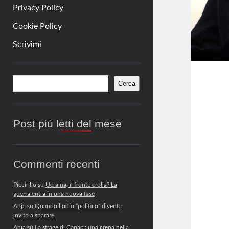
Privacy Policy
Cookie Policy
Scrivimi
Barra
Cerca
Cerca
laterale
Post più letti del mese
Commenti recenti
Piccirillo
su
Ucraina, il fronte crolla? La
guerra entra in una nuova fase
Anja
su
Quando l’odio “politico” diventa
invito a sparare
Anja
su
La strage di Capaci: una crepa nella