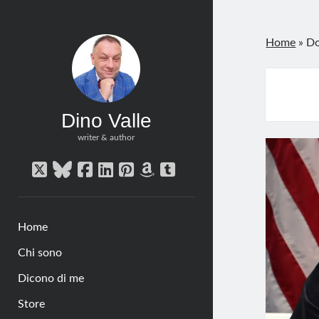
Home
»
Do
Dino Valle
writer & author
twitter
bluesky
facebook
linkedin
pinterest
amazon
tumblr
Home
Chi sono
Dicono di me
Store