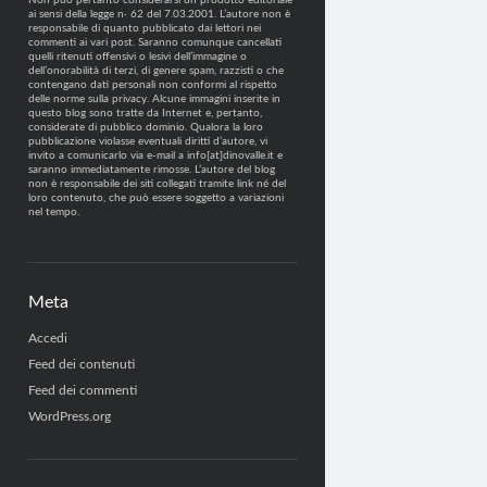
Non può pertanto considerarsi un prodotto editoriale
ai sensi della legge n· 62 del 7.03.2001. L’autore non è
responsabile di quanto pubblicato dai lettori nei
commenti ai vari post. Saranno comunque cancellati
quelli ritenuti offensivi o lesivi dell’immagine o
dell’onorabilità di terzi, di genere spam, razzisti o che
contengano dati personali non conformi al rispetto
delle norme sulla privacy. Alcune immagini inserite in
questo blog sono tratte da Internet e, pertanto,
considerate di pubblico dominio. Qualora la loro
pubblicazione violasse eventuali diritti d’autore, vi
invito a comunicarlo via e-mail a info[at]dinovalle.it e
saranno immediatamente rimosse. L’autore del blog
non è responsabile dei siti collegati tramite link né del
loro contenuto, che può essere soggetto a variazioni
nel tempo.
Meta
Accedi
Feed dei contenuti
Feed dei commenti
WordPress.org