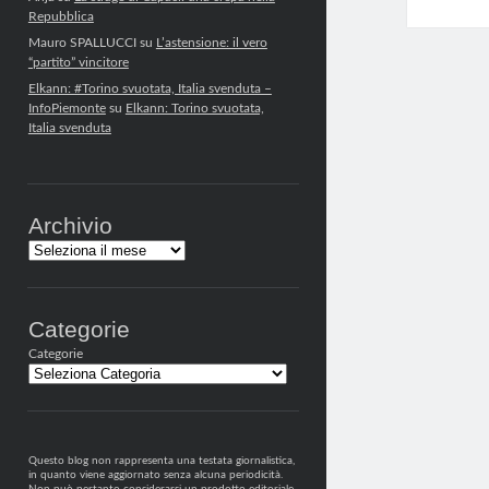
Repubblica
Mauro SPALLUCCI
su
L’astensione: il vero
“partito” vincitore
Elkann: #Torino svuotata, Italia svenduta –
InfoPiemonte
su
Elkann: Torino svuotata,
Italia svenduta
Archivio
Archivi
Categorie
Categorie
Questo blog non rappresenta una testata giornalistica,
in quanto viene aggiornato senza alcuna periodicità.