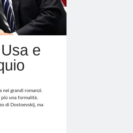
 Usa e
quio
va nei grandi romanzi.
 più una formalità.
zo di Dostoevskij, ma