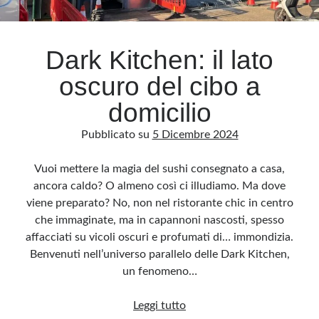
Archivio
Dark Kitchen: il lato
Archivi
oscuro del cibo a
domicilio
Categorie
Pubblicato su
5 Dicembre 2024
Categorie
Vuoi mettere la magia del sushi consegnato a casa,
ancora caldo? O almeno così ci illudiamo. Ma dove
viene preparato? No, non nel ristorante chic in centro
Questo blog non rappresenta una testata giornalistica, in quanto viene aggiornato
senza alcuna periodicità. Non può pertanto considerarsi un prodotto editoriale ai
che immaginate, ma in capannoni nascosti, spesso
sensi della legge n· 62 del 7.03.2001. L’autore non è responsabile di quanto
pubblicato dai lettori nei commenti ai vari post. Saranno comunque cancellati quelli
affacciati su vicoli oscuri e profumati di… immondizia.
ritenuti offensivi o lesivi dell’immagine o dell’onorabilità di terzi, di genere spam,
razzisti o che contengano dati personali non conformi al rispetto delle norme sulla
Benvenuti nell’universo parallelo delle Dark Kitchen,
privacy. Alcune immagini inserite in questo blog sono tratte da Internet e, pertanto,
considerate di pubblico dominio. Qualora la loro pubblicazione violasse eventuali
un fenomeno…
diritti d’autore, vi invito a comunicarlo via e-mail a info[at]dinovalle.it e saranno
immediatamente rimosse. L’autore del blog non è responsabile dei siti collegati
tramite link né del loro contenuto, che può essere soggetto a variazioni nel tempo.
Dark
Leggi tutto