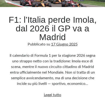
Archivio
F1: l’Italia perde Imola,
Archivi
dal 2026 il GP va a
Madrid
Categorie
Pubblicato su
17 Giugno 2025
Categorie
Il calendario di Formula 1 per la stagione 2026 segna
uno strappo netto con la tradizione: Imola esce di
scena, mentre il nuovo circuito cittadino di Madrid
Questo blog non rappresenta una testata giornalistica, in quanto viene aggiornato
senza alcuna periodicità. Non può pertanto considerarsi un prodotto editoriale ai
entra ufficialmente nel Mondiale. Non si tratta di un
sensi della legge n· 62 del 7.03.2001. L’autore non è responsabile di quanto
pubblicato dai lettori nei commenti ai vari post. Saranno comunque cancellati quelli
semplice avvicendamento, ma di una decisione che
ritenuti offensivi o lesivi dell’immagine o dell’onorabilità di terzi, di genere spam,
razzisti o che contengano dati personali non conformi al rispetto delle norme sulla
incide su più livelli — sportivo, economico…
privacy. Alcune immagini inserite in questo blog sono tratte da Internet e, pertanto,
considerate di pubblico dominio. Qualora la loro pubblicazione violasse eventuali
diritti d’autore, vi invito a comunicarlo via e-mail a info[at]dinovalle.it e saranno
F1:
Leggi tutto
immediatamente rimosse. L’autore del blog non è responsabile dei siti collegati
tramite link né del loro contenuto, che può essere soggetto a variazioni nel tempo.
l’Italia