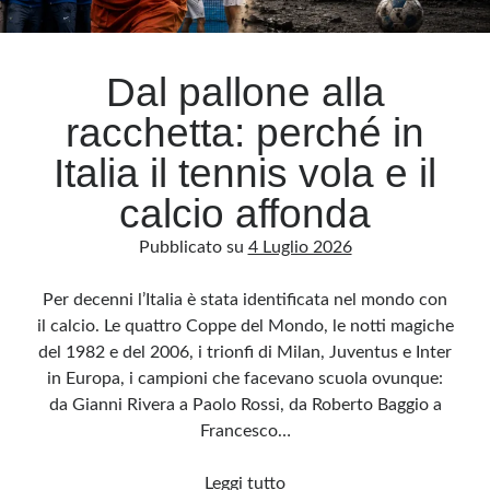
Archivio
Dal pallone alla
Archivi
racchetta: perché in
Italia il tennis vola e il
Categorie
calcio affonda
Categorie
Pubblicato su
4 Luglio 2026
Per decenni l’Italia è stata identificata nel mondo con
Questo blog non rappresenta una testata giornalistica, in quanto viene aggiornato
il calcio. Le quattro Coppe del Mondo, le notti magiche
senza alcuna periodicità. Non può pertanto considerarsi un prodotto editoriale ai
sensi della legge n· 62 del 7.03.2001. L’autore non è responsabile di quanto
del 1982 e del 2006, i trionfi di Milan, Juventus e Inter
pubblicato dai lettori nei commenti ai vari post. Saranno comunque cancellati quelli
ritenuti offensivi o lesivi dell’immagine o dell’onorabilità di terzi, di genere spam,
in Europa, i campioni che facevano scuola ovunque:
razzisti o che contengano dati personali non conformi al rispetto delle norme sulla
privacy. Alcune immagini inserite in questo blog sono tratte da Internet e, pertanto,
da Gianni Rivera a Paolo Rossi, da Roberto Baggio a
considerate di pubblico dominio. Qualora la loro pubblicazione violasse eventuali
diritti d’autore, vi invito a comunicarlo via e-mail a info[at]dinovalle.it e saranno
Francesco…
immediatamente rimosse. L’autore del blog non è responsabile dei siti collegati
tramite link né del loro contenuto, che può essere soggetto a variazioni nel tempo.
Dal
Leggi tutto