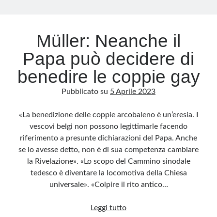
Archivio
Müller: Neanche il
Archivi
Papa può decidere di
benedire le coppie gay
Categorie
Pubblicato su
5 Aprile 2023
Categorie
«La benedizione delle coppie arcobaleno è un’eresia. I
vescovi belgi non possono legittimarle facendo
riferimento a presunte dichiarazioni del Papa. Anche
Questo blog non rappresenta una testata giornalistica, in quanto viene aggiornato
senza alcuna periodicità. Non può pertanto considerarsi un prodotto editoriale ai
se lo avesse detto, non è di sua competenza cambiare
sensi della legge n· 62 del 7.03.2001. L’autore non è responsabile di quanto
pubblicato dai lettori nei commenti ai vari post. Saranno comunque cancellati quelli
la Rivelazione». «Lo scopo del Cammino sinodale
ritenuti offensivi o lesivi dell’immagine o dell’onorabilità di terzi, di genere spam,
razzisti o che contengano dati personali non conformi al rispetto delle norme sulla
tedesco è diventare la locomotiva della Chiesa
privacy. Alcune immagini inserite in questo blog sono tratte da Internet e, pertanto,
considerate di pubblico dominio. Qualora la loro pubblicazione violasse eventuali
universale». «Colpire il rito antico…
diritti d’autore, vi invito a comunicarlo via e-mail a info[at]dinovalle.it e saranno
immediatamente rimosse. L’autore del blog non è responsabile dei siti collegati
tramite link né del loro contenuto, che può essere soggetto a variazioni nel tempo.
Müller:
Leggi tutto