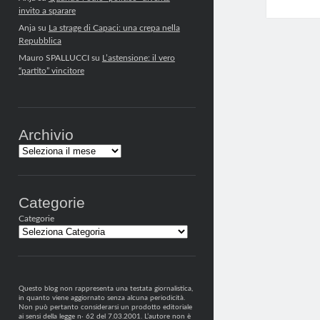
invito a sparare
Anja
su
La strage di Capaci: una crepa nella
Repubblica
Mauro SPALLUCCI
su
L’astensione: il vero
“partito” vincitore
Archivio
Archivi
Categorie
Categorie
Questo blog non rappresenta una testata giornalistica,
in quanto viene aggiornato senza alcuna periodicità.
Non può pertanto considerarsi un prodotto editoriale
ai sensi della legge n· 62 del 7.03.2001. L’autore non è