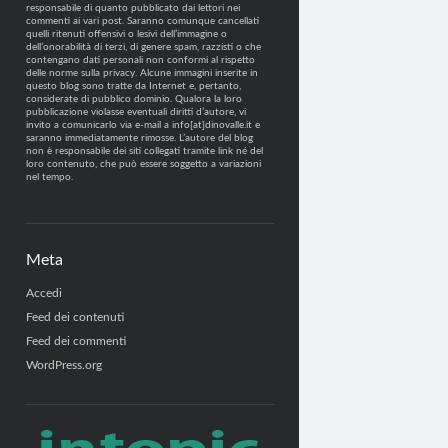
responsabile di quanto pubblicato dai lettori nei
commenti ai vari post. Saranno comunque cancellati
quelli ritenuti offensivi o lesivi dell’immagine o
dell’onorabilità di terzi, di genere spam, razzisti o che
contengano dati personali non conformi al rispetto
delle norme sulla privacy. Alcune immagini inserite in
questo blog sono tratte da Internet e, pertanto,
considerate di pubblico dominio. Qualora la loro
pubblicazione violasse eventuali diritti d’autore, vi
invito a comunicarlo via e-mail a info[at]dinovalle.it e
saranno immediatamente rimosse. L’autore del blog
non è responsabile dei siti collegati tramite link né del
loro contenuto, che può essere soggetto a variazioni
nel tempo.
Meta
Accedi
Feed dei contenuti
Feed dei commenti
WordPress.org