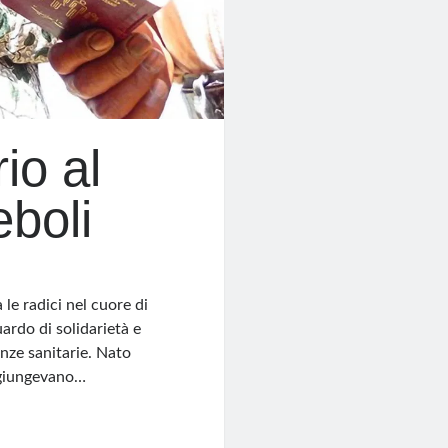
io al
eboli
le radici nel cuore di
rdo di solidarietà e
nze sanitarie. Nato
e giungevano…