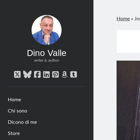
Home
»
Jo
Dino Valle
writer & author
twitter
bluesky
facebook
linkedin
pinterest
amazon
tumblr
Home
Chi sono
Dicono di me
Store