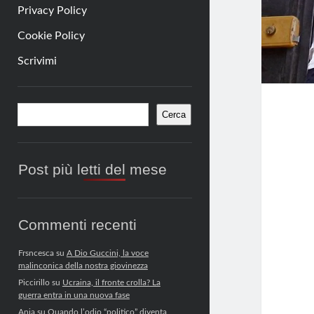
Privacy Policy
Cookie Policy
Scrivimi
Barra
Cerca
Cerca
laterale
Post più letti del mese
Commenti recenti
Frsncesca
su
A Dio Guccini, la voce
malinconica della nostra giovinezza
Piccirillo
su
Ucraina, il fronte crolla? La
guerra entra in una nuova fase
Anja
su
Quando l’odio “politico” diventa