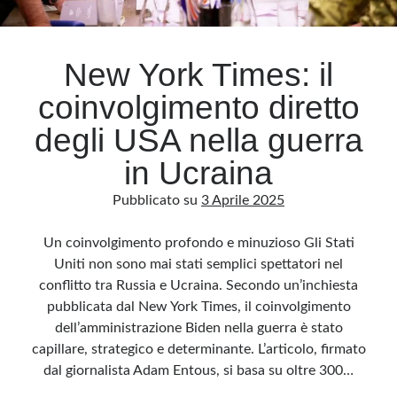
Archivio
New York Times: il
Archivi
coinvolgimento diretto
degli USA nella guerra
Categorie
in Ucraina
Categorie
Pubblicato su
3 Aprile 2025
Un coinvolgimento profondo e minuzioso Gli Stati
Questo blog non rappresenta una testata giornalistica, in quanto viene aggiornato
Uniti non sono mai stati semplici spettatori nel
senza alcuna periodicità. Non può pertanto considerarsi un prodotto editoriale ai
sensi della legge n· 62 del 7.03.2001. L’autore non è responsabile di quanto
conflitto tra Russia e Ucraina. Secondo un’inchiesta
pubblicato dai lettori nei commenti ai vari post. Saranno comunque cancellati quelli
ritenuti offensivi o lesivi dell’immagine o dell’onorabilità di terzi, di genere spam,
pubblicata dal New York Times, il coinvolgimento
razzisti o che contengano dati personali non conformi al rispetto delle norme sulla
privacy. Alcune immagini inserite in questo blog sono tratte da Internet e, pertanto,
dell’amministrazione Biden nella guerra è stato
considerate di pubblico dominio. Qualora la loro pubblicazione violasse eventuali
diritti d’autore, vi invito a comunicarlo via e-mail a info[at]dinovalle.it e saranno
capillare, strategico e determinante. L’articolo, firmato
immediatamente rimosse. L’autore del blog non è responsabile dei siti collegati
dal giornalista Adam Entous, si basa su oltre 300…
tramite link né del loro contenuto, che può essere soggetto a variazioni nel tempo.