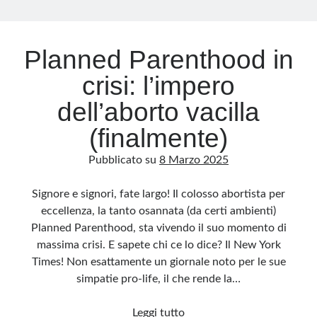
Archivio
Planned Parenthood in
Archivi
crisi: l’impero
dell’aborto vacilla
Categorie
(finalmente)
Categorie
Pubblicato su
8 Marzo 2025
Signore e signori, fate largo! Il colosso abortista per
Questo blog non rappresenta una testata giornalistica, in quanto viene aggiornato
eccellenza, la tanto osannata (da certi ambienti)
senza alcuna periodicità. Non può pertanto considerarsi un prodotto editoriale ai
sensi della legge n· 62 del 7.03.2001. L’autore non è responsabile di quanto
Planned Parenthood, sta vivendo il suo momento di
pubblicato dai lettori nei commenti ai vari post. Saranno comunque cancellati quelli
ritenuti offensivi o lesivi dell’immagine o dell’onorabilità di terzi, di genere spam,
massima crisi. E sapete chi ce lo dice? Il New York
razzisti o che contengano dati personali non conformi al rispetto delle norme sulla
privacy. Alcune immagini inserite in questo blog sono tratte da Internet e, pertanto,
Times! Non esattamente un giornale noto per le sue
considerate di pubblico dominio. Qualora la loro pubblicazione violasse eventuali
diritti d’autore, vi invito a comunicarlo via e-mail a info[at]dinovalle.it e saranno
simpatie pro-life, il che rende la…
immediatamente rimosse. L’autore del blog non è responsabile dei siti collegati
tramite link né del loro contenuto, che può essere soggetto a variazioni nel tempo.
Planned
Leggi tutto