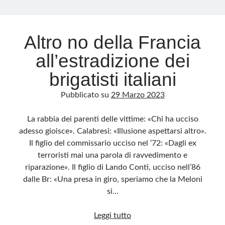
Archivio
Altro no della Francia
Archivi
all’estradizione dei
brigatisti italiani
Categorie
Pubblicato su
29 Marzo 2023
Categorie
La rabbia dei parenti delle vittime: «Chi ha ucciso
adesso gioisce». Calabresi: «Illusione aspettarsi altro».
Il figlio del commissario ucciso nel ‘72: «Dagli ex
Questo blog non rappresenta una testata giornalistica, in quanto viene aggiornato
senza alcuna periodicità. Non può pertanto considerarsi un prodotto editoriale ai
terroristi mai una parola di ravvedimento e
sensi della legge n· 62 del 7.03.2001. L’autore non è responsabile di quanto
pubblicato dai lettori nei commenti ai vari post. Saranno comunque cancellati quelli
riparazione». Il figlio di Lando Conti, ucciso nell’86
ritenuti offensivi o lesivi dell’immagine o dell’onorabilità di terzi, di genere spam,
razzisti o che contengano dati personali non conformi al rispetto delle norme sulla
dalle Br: «Una presa in giro, speriamo che la Meloni
privacy. Alcune immagini inserite in questo blog sono tratte da Internet e, pertanto,
considerate di pubblico dominio. Qualora la loro pubblicazione violasse eventuali
si…
diritti d’autore, vi invito a comunicarlo via e-mail a info[at]dinovalle.it e saranno
immediatamente rimosse. L’autore del blog non è responsabile dei siti collegati
tramite link né del loro contenuto, che può essere soggetto a variazioni nel tempo.
Altro
Leggi tutto