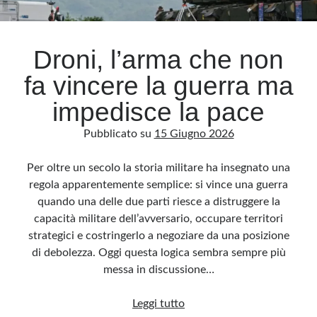
Archivio
Droni, l’arma che non
Archivi
fa vincere la guerra ma
impedisce la pace
Categorie
Pubblicato su
15 Giugno 2026
Categorie
Per oltre un secolo la storia militare ha insegnato una
regola apparentemente semplice: si vince una guerra
quando una delle due parti riesce a distruggere la
Questo blog non rappresenta una testata giornalistica, in quanto viene aggiornato
senza alcuna periodicità. Non può pertanto considerarsi un prodotto editoriale ai
capacità militare dell’avversario, occupare territori
sensi della legge n· 62 del 7.03.2001. L’autore non è responsabile di quanto
pubblicato dai lettori nei commenti ai vari post. Saranno comunque cancellati quelli
strategici e costringerlo a negoziare da una posizione
ritenuti offensivi o lesivi dell’immagine o dell’onorabilità di terzi, di genere spam,
razzisti o che contengano dati personali non conformi al rispetto delle norme sulla
di debolezza. Oggi questa logica sembra sempre più
privacy. Alcune immagini inserite in questo blog sono tratte da Internet e, pertanto,
considerate di pubblico dominio. Qualora la loro pubblicazione violasse eventuali
messa in discussione…
diritti d’autore, vi invito a comunicarlo via e-mail a info[at]dinovalle.it e saranno
immediatamente rimosse. L’autore del blog non è responsabile dei siti collegati
tramite link né del loro contenuto, che può essere soggetto a variazioni nel tempo.
Droni,
Leggi tutto