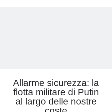
l’arma
che
Meta
non
fa
Accedi
vincere
Feed dei contenuti
la
Feed dei commenti
guerra
WordPress.org
ma
impedisce
la
pace
Allarme sicurezza: la
flotta militare di Putin
al largo delle nostre
coste