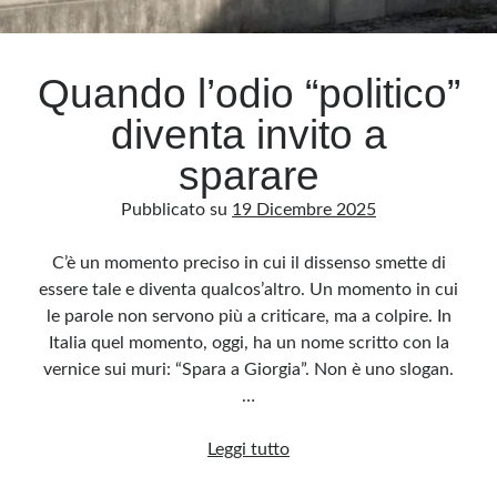
Archivio
Quando l’odio “politico”
Archivi
diventa invito a
sparare
Categorie
Pubblicato su
19 Dicembre 2025
Categorie
C’è un momento preciso in cui il dissenso smette di
essere tale e diventa qualcos’altro. Un momento in cui
le parole non servono più a criticare, ma a colpire. In
Questo blog non rappresenta una testata giornalistica, in quanto viene aggiornato
senza alcuna periodicità. Non può pertanto considerarsi un prodotto editoriale ai
Italia quel momento, oggi, ha un nome scritto con la
sensi della legge n· 62 del 7.03.2001. L’autore non è responsabile di quanto
pubblicato dai lettori nei commenti ai vari post. Saranno comunque cancellati quelli
vernice sui muri: “Spara a Giorgia”. Non è uno slogan.
ritenuti offensivi o lesivi dell’immagine o dell’onorabilità di terzi, di genere spam,
razzisti o che contengano dati personali non conformi al rispetto delle norme sulla
…
privacy. Alcune immagini inserite in questo blog sono tratte da Internet e, pertanto,
considerate di pubblico dominio. Qualora la loro pubblicazione violasse eventuali
diritti d’autore, vi invito a comunicarlo via e-mail a info[at]dinovalle.it e saranno
Quando
Leggi tutto
immediatamente rimosse. L’autore del blog non è responsabile dei siti collegati
tramite link né del loro contenuto, che può essere soggetto a variazioni nel tempo.
l’odio