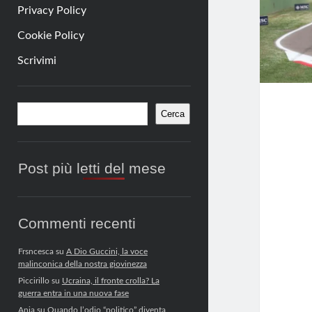
Privacy Policy
Cookie Policy
Scrivimi
Barra
Cerca
Cerca
laterale
Post più letti del mese
Commenti recenti
Frsncesca
su
A Dio Guccini, la voce
malinconica della nostra giovinezza
Piccirillo
su
Ucraina, il fronte crolla? La
guerra entra in una nuova fase
Anja
su
Quando l’odio “politico” diventa