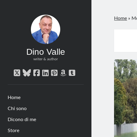
Home
»
M
Dino Valle
writer & author
twitter
bluesky
facebook
linkedin
pinterest
amazon
tumblr
Home
Chi sono
Dicono di me
Store