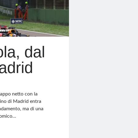
ola, dal
adrid
rappo netto con la
dino di Madrid entra
endamento, ma di una
onomico…