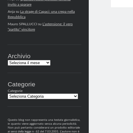
invito a sparare
Anja
su
La strage di Capaci: una crepa nella
Repubblica
Mauro SPALLUCCI
su
L’astensione: il vero
“partito” vincitore
Archivio
Archivi
Categorie
Categorie
Questo blog non rappresenta una testata giornalistica,
in quanto viene aggiornato senza alcuna periodicità.
Non può pertanto considerarsi un prodotto editoriale
ai sensi della legge n· 62 del 7.03.2001. L’autore non è