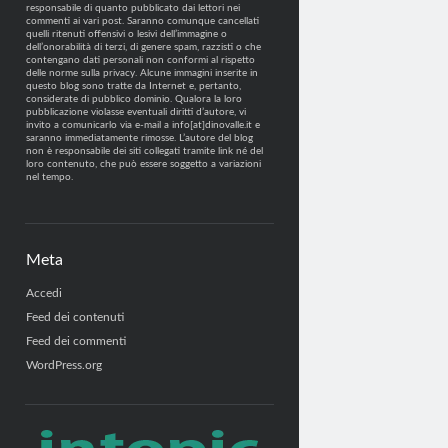
responsabile di quanto pubblicato dai lettori nei
commenti ai vari post. Saranno comunque cancellati
quelli ritenuti offensivi o lesivi dell’immagine o
dell’onorabilità di terzi, di genere spam, razzisti o che
contengano dati personali non conformi al rispetto
delle norme sulla privacy. Alcune immagini inserite in
questo blog sono tratte da Internet e, pertanto,
considerate di pubblico dominio. Qualora la loro
pubblicazione violasse eventuali diritti d’autore, vi
invito a comunicarlo via e-mail a info[at]dinovalle.it e
saranno immediatamente rimosse. L’autore del blog
non è responsabile dei siti collegati tramite link né del
loro contenuto, che può essere soggetto a variazioni
nel tempo.
Meta
Accedi
Feed dei contenuti
Feed dei commenti
WordPress.org