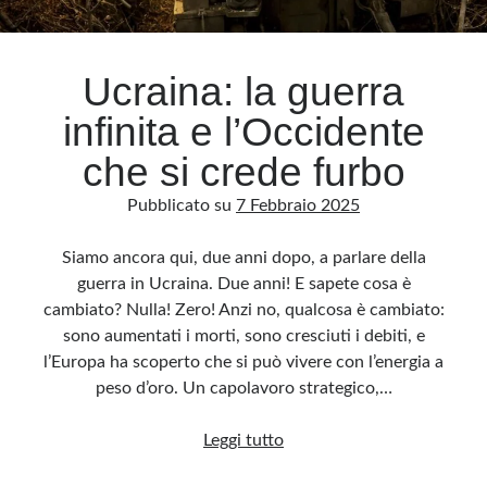
Archivio
Ucraina: la guerra
Archivi
infinita e l’Occidente
che si crede furbo
Categorie
Pubblicato su
7 Febbraio 2025
Categorie
Siamo ancora qui, due anni dopo, a parlare della
guerra in Ucraina. Due anni! E sapete cosa è
cambiato? Nulla! Zero! Anzi no, qualcosa è cambiato:
Questo blog non rappresenta una testata giornalistica, in quanto viene aggiornato
senza alcuna periodicità. Non può pertanto considerarsi un prodotto editoriale ai
sono aumentati i morti, sono cresciuti i debiti, e
sensi della legge n· 62 del 7.03.2001. L’autore non è responsabile di quanto
pubblicato dai lettori nei commenti ai vari post. Saranno comunque cancellati quelli
l’Europa ha scoperto che si può vivere con l’energia a
ritenuti offensivi o lesivi dell’immagine o dell’onorabilità di terzi, di genere spam,
razzisti o che contengano dati personali non conformi al rispetto delle norme sulla
peso d’oro. Un capolavoro strategico,…
privacy. Alcune immagini inserite in questo blog sono tratte da Internet e, pertanto,
considerate di pubblico dominio. Qualora la loro pubblicazione violasse eventuali
diritti d’autore, vi invito a comunicarlo via e-mail a info[at]dinovalle.it e saranno
Ucraina:
Leggi tutto
immediatamente rimosse. L’autore del blog non è responsabile dei siti collegati
tramite link né del loro contenuto, che può essere soggetto a variazioni nel tempo.
la