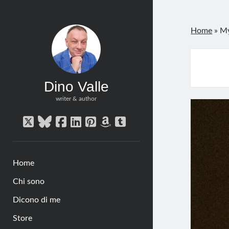
Home
»
My
Dino Valle
writer & author
twitter
bluesky
facebook
linkedin
pinterest
amazon
tumblr
Home
Chi sono
Dicono di me
Store