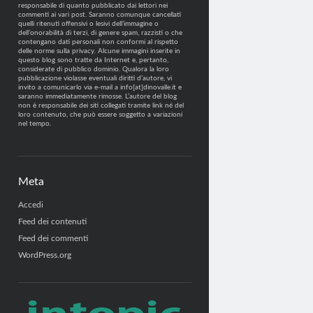
responsabile di quanto pubblicato dai lettori nei
commenti ai vari post. Saranno comunque cancellati
quelli ritenuti offensivi o lesivi dell’immagine o
dell’onorabilità di terzi, di genere spam, razzisti o che
contengano dati personali non conformi al rispetto
delle norme sulla privacy. Alcune immagini inserite in
questo blog sono tratte da Internet e, pertanto,
considerate di pubblico dominio. Qualora la loro
pubblicazione violasse eventuali diritti d’autore, vi
invito a comunicarlo via e-mail a info[at]dinovalle.it e
saranno immediatamente rimosse. L’autore del blog
non è responsabile dei siti collegati tramite link né del
loro contenuto, che può essere soggetto a variazioni
nel tempo.
Meta
Accedi
Feed dei contenuti
Feed dei commenti
WordPress.org