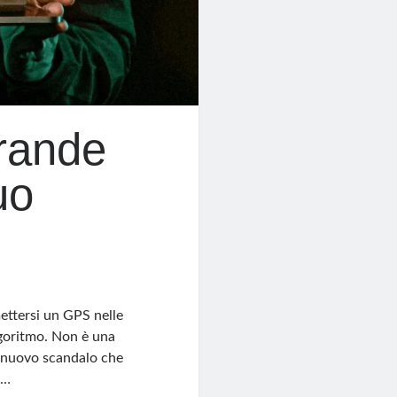
Grande
uo
ettersi un GPS nelle
lgoritmo. Non è una
l nuovo scandalo che
e…