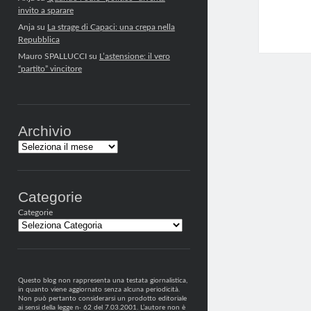
invito a sparare
Anja
su
La strage di Capaci: una crepa nella
Repubblica
Mauro SPALLUCCI
su
L’astensione: il vero
“partito” vincitore
Archivio
Archivi
Categorie
Categorie
Questo blog non rappresenta una testata giornalistica,
in quanto viene aggiornato senza alcuna periodicità.
Non può pertanto considerarsi un prodotto editoriale
ai sensi della legge n· 62 del 7.03.2001. L’autore non è