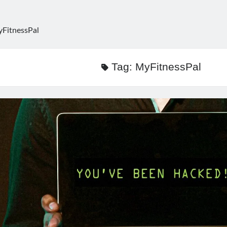
FitnessPal
Tag:
MyFitnessPal