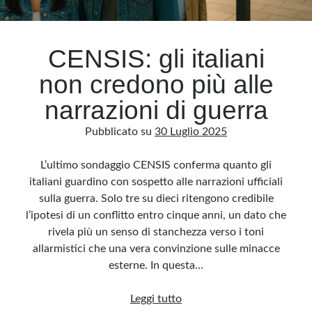
Archivio
CENSIS: gli italiani
Archivi
non credono più alle
narrazioni di guerra
Categorie
Pubblicato su
30 Luglio 2025
Categorie
L’ultimo sondaggio CENSIS conferma quanto gli
italiani guardino con sospetto alle narrazioni ufficiali
sulla guerra. Solo tre su dieci ritengono credibile
Questo blog non rappresenta una testata giornalistica, in quanto viene aggiornato
senza alcuna periodicità. Non può pertanto considerarsi un prodotto editoriale ai
l’ipotesi di un conflitto entro cinque anni, un dato che
sensi della legge n· 62 del 7.03.2001. L’autore non è responsabile di quanto
pubblicato dai lettori nei commenti ai vari post. Saranno comunque cancellati quelli
rivela più un senso di stanchezza verso i toni
ritenuti offensivi o lesivi dell’immagine o dell’onorabilità di terzi, di genere spam,
razzisti o che contengano dati personali non conformi al rispetto delle norme sulla
allarmistici che una vera convinzione sulle minacce
privacy. Alcune immagini inserite in questo blog sono tratte da Internet e, pertanto,
considerate di pubblico dominio. Qualora la loro pubblicazione violasse eventuali
esterne. In questa…
diritti d’autore, vi invito a comunicarlo via e-mail a info[at]dinovalle.it e saranno
immediatamente rimosse. L’autore del blog non è responsabile dei siti collegati
tramite link né del loro contenuto, che può essere soggetto a variazioni nel tempo.
CENSIS:
Leggi tutto