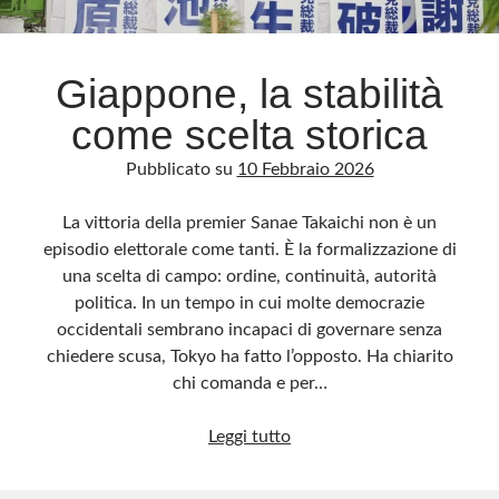
Archivio
Giappone, la stabilità
Archivi
come scelta storica
Pubblicato su
10 Febbraio 2026
Categorie
Categorie
La vittoria della premier Sanae Takaichi non è un
episodio elettorale come tanti. È la formalizzazione di
una scelta di campo: ordine, continuità, autorità
politica. In un tempo in cui molte democrazie
Questo blog non rappresenta una testata giornalistica, in quanto viene aggiornato
occidentali sembrano incapaci di governare senza
senza alcuna periodicità. Non può pertanto considerarsi un prodotto editoriale ai
sensi della legge n· 62 del 7.03.2001. L’autore non è responsabile di quanto
chiedere scusa, Tokyo ha fatto l’opposto. Ha chiarito
pubblicato dai lettori nei commenti ai vari post. Saranno comunque cancellati quelli
ritenuti offensivi o lesivi dell’immagine o dell’onorabilità di terzi, di genere spam,
chi comanda e per…
razzisti o che contengano dati personali non conformi al rispetto delle norme sulla
privacy. Alcune immagini inserite in questo blog sono tratte da Internet e, pertanto,
considerate di pubblico dominio. Qualora la loro pubblicazione violasse eventuali
Giappone,
Leggi tutto
diritti d’autore, vi invito a comunicarlo via e-mail a info[at]dinovalle.it e saranno
immediatamente rimosse. L’autore del blog non è responsabile dei siti collegati
la
tramite link né del loro contenuto, che può essere soggetto a variazioni nel tempo.
stabilità