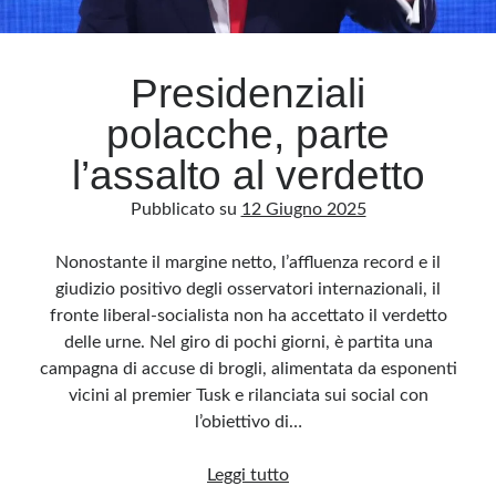
Archivio
Presidenziali
Archivi
polacche, parte
l’assalto al verdetto
Categorie
Pubblicato su
12 Giugno 2025
Categorie
Nonostante il margine netto, l’affluenza record e il
giudizio positivo degli osservatori internazionali, il
fronte liberal-socialista non ha accettato il verdetto
Questo blog non rappresenta una testata giornalistica, in quanto viene aggiornato
senza alcuna periodicità. Non può pertanto considerarsi un prodotto editoriale ai
delle urne. Nel giro di pochi giorni, è partita una
sensi della legge n· 62 del 7.03.2001. L’autore non è responsabile di quanto
pubblicato dai lettori nei commenti ai vari post. Saranno comunque cancellati quelli
campagna di accuse di brogli, alimentata da esponenti
ritenuti offensivi o lesivi dell’immagine o dell’onorabilità di terzi, di genere spam,
razzisti o che contengano dati personali non conformi al rispetto delle norme sulla
vicini al premier Tusk e rilanciata sui social con
privacy. Alcune immagini inserite in questo blog sono tratte da Internet e, pertanto,
considerate di pubblico dominio. Qualora la loro pubblicazione violasse eventuali
l’obiettivo di…
diritti d’autore, vi invito a comunicarlo via e-mail a info[at]dinovalle.it e saranno
immediatamente rimosse. L’autore del blog non è responsabile dei siti collegati
tramite link né del loro contenuto, che può essere soggetto a variazioni nel tempo.
Presidenziali
Leggi tutto