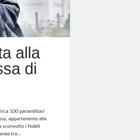
a alla
ssa di
irca 100 paramilitari
ssy, appartenente alla
sconvolto i fedeli
ranea tra…