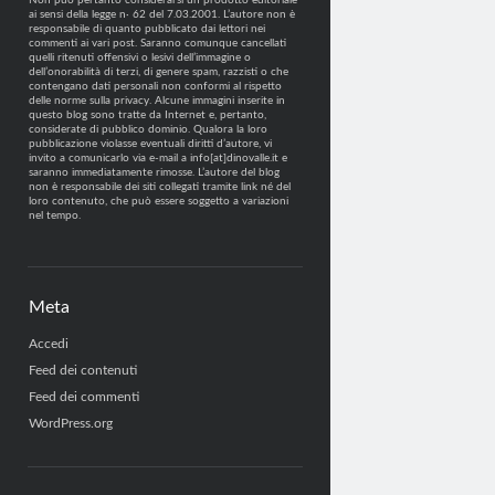
Non può pertanto considerarsi un prodotto editoriale
ai sensi della legge n· 62 del 7.03.2001. L’autore non è
responsabile di quanto pubblicato dai lettori nei
commenti ai vari post. Saranno comunque cancellati
quelli ritenuti offensivi o lesivi dell’immagine o
dell’onorabilità di terzi, di genere spam, razzisti o che
contengano dati personali non conformi al rispetto
delle norme sulla privacy. Alcune immagini inserite in
questo blog sono tratte da Internet e, pertanto,
considerate di pubblico dominio. Qualora la loro
pubblicazione violasse eventuali diritti d’autore, vi
invito a comunicarlo via e-mail a info[at]dinovalle.it e
saranno immediatamente rimosse. L’autore del blog
non è responsabile dei siti collegati tramite link né del
loro contenuto, che può essere soggetto a variazioni
nel tempo.
Meta
Accedi
Feed dei contenuti
Feed dei commenti
WordPress.org