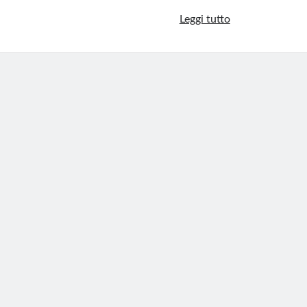
Ucraina,
Leggi tutto
raid
nazista
alla
Cattedrale
Ortodossa
di
Cherkassy