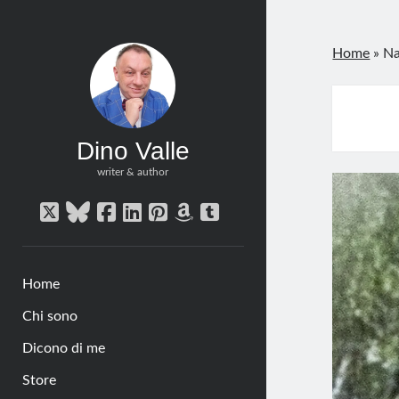
Home
»
Na
Dino Valle
writer & author
twitter
bluesky
facebook
linkedin
pinterest
amazon
tumblr
Home
Chi sono
Dicono di me
Store