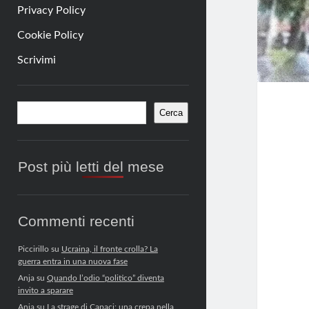
Privacy Policy
Cookie Policy
Scrivimi
Barra
Cerca
Cerca
laterale
Post più letti del mese
Commenti recenti
Piccirillo
su
Ucraina, il fronte crolla? La
guerra entra in una nuova fase
Anja
su
Quando l’odio “politico” diventa
invito a sparare
Anja
su
La strage di Capaci: una crepa nella