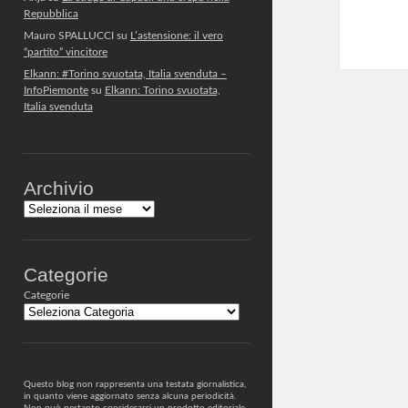
Repubblica
Mauro SPALLUCCI
su
L’astensione: il vero
“partito” vincitore
Elkann: #Torino svuotata, Italia svenduta –
InfoPiemonte
su
Elkann: Torino svuotata,
Italia svenduta
Archivio
Archivi
Categorie
Categorie
Questo blog non rappresenta una testata giornalistica,
in quanto viene aggiornato senza alcuna periodicità.