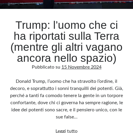
Archivio
Trump: l’uomo che ci
Archivi
ha riportati sulla Terra
(mentre gli altri vagano
Categorie
ancora nello spazio)
Categorie
Pubblicato su
15 Novembre 2024
Donald Trump, l’uomo che ha stravolto l’ordine, il
Questo blog non rappresenta una testata giornalistica, in quanto viene aggiornato
decoro, e soprattutto i sonni tranquilli dei potenti. Già,
senza alcuna periodicità. Non può pertanto considerarsi un prodotto editoriale ai
sensi della legge n· 62 del 7.03.2001. L’autore non è responsabile di quanto
perché a tanti fa comodo tenere la gente in un torpore
pubblicato dai lettori nei commenti ai vari post. Saranno comunque cancellati quelli
ritenuti offensivi o lesivi dell’immagine o dell’onorabilità di terzi, di genere spam,
confortante, dove chi ci governa ha sempre ragione, le
razzisti o che contengano dati personali non conformi al rispetto delle norme sulla
privacy. Alcune immagini inserite in questo blog sono tratte da Internet e, pertanto,
idee dei potenti sono sacre, e il pensiero unico, con le
considerate di pubblico dominio. Qualora la loro pubblicazione violasse eventuali
diritti d’autore, vi invito a comunicarlo via e-mail a info[at]dinovalle.it e saranno
sue false…
immediatamente rimosse. L’autore del blog non è responsabile dei siti collegati
tramite link né del loro contenuto, che può essere soggetto a variazioni nel tempo.
Trump:
Leggi tutto