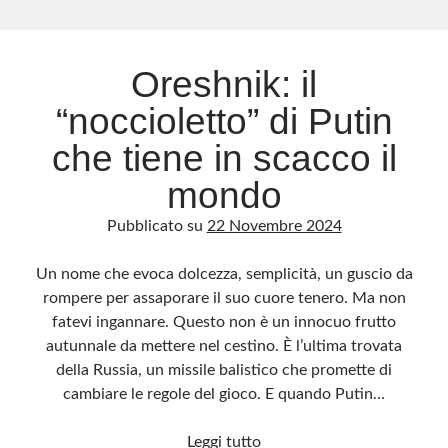
Archivio
Oreshnik: il
Archivi
“noccioletto” di Putin
che tiene in scacco il
Categorie
mondo
Categorie
Pubblicato su
22 Novembre 2024
Un nome che evoca dolcezza, semplicità, un guscio da
Questo blog non rappresenta una testata giornalistica, in quanto viene aggiornato
rompere per assaporare il suo cuore tenero. Ma non
senza alcuna periodicità. Non può pertanto considerarsi un prodotto editoriale ai
sensi della legge n· 62 del 7.03.2001. L’autore non è responsabile di quanto
fatevi ingannare. Questo non è un innocuo frutto
pubblicato dai lettori nei commenti ai vari post. Saranno comunque cancellati quelli
ritenuti offensivi o lesivi dell’immagine o dell’onorabilità di terzi, di genere spam,
autunnale da mettere nel cestino. È l’ultima trovata
razzisti o che contengano dati personali non conformi al rispetto delle norme sulla
privacy. Alcune immagini inserite in questo blog sono tratte da Internet e, pertanto,
della Russia, un missile balistico che promette di
considerate di pubblico dominio. Qualora la loro pubblicazione violasse eventuali
diritti d’autore, vi invito a comunicarlo via e-mail a info[at]dinovalle.it e saranno
cambiare le regole del gioco. E quando Putin…
immediatamente rimosse. L’autore del blog non è responsabile dei siti collegati
tramite link né del loro contenuto, che può essere soggetto a variazioni nel tempo.
Oreshnik:
Leggi tutto