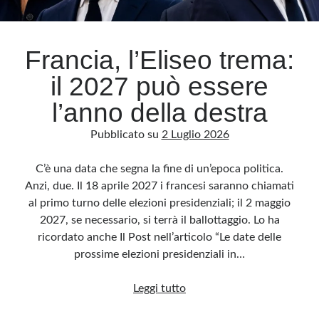
Archivio
Francia, l’Eliseo trema:
Archivi
il 2027 può essere
l’anno della destra
Categorie
Pubblicato su
2 Luglio 2026
Categorie
C’è una data che segna la fine di un’epoca politica.
Anzi, due. Il 18 aprile 2027 i francesi saranno chiamati
al primo turno delle elezioni presidenziali; il 2 maggio
Questo blog non rappresenta una testata giornalistica, in quanto viene aggiornato
senza alcuna periodicità. Non può pertanto considerarsi un prodotto editoriale ai
2027, se necessario, si terrà il ballottaggio. Lo ha
sensi della legge n· 62 del 7.03.2001. L’autore non è responsabile di quanto
pubblicato dai lettori nei commenti ai vari post. Saranno comunque cancellati quelli
ricordato anche Il Post nell’articolo “Le date delle
ritenuti offensivi o lesivi dell’immagine o dell’onorabilità di terzi, di genere spam,
razzisti o che contengano dati personali non conformi al rispetto delle norme sulla
prossime elezioni presidenziali in…
privacy. Alcune immagini inserite in questo blog sono tratte da Internet e, pertanto,
considerate di pubblico dominio. Qualora la loro pubblicazione violasse eventuali
diritti d’autore, vi invito a comunicarlo via e-mail a info[at]dinovalle.it e saranno
Francia,
Leggi tutto
immediatamente rimosse. L’autore del blog non è responsabile dei siti collegati
tramite link né del loro contenuto, che può essere soggetto a variazioni nel tempo.
l’Eliseo