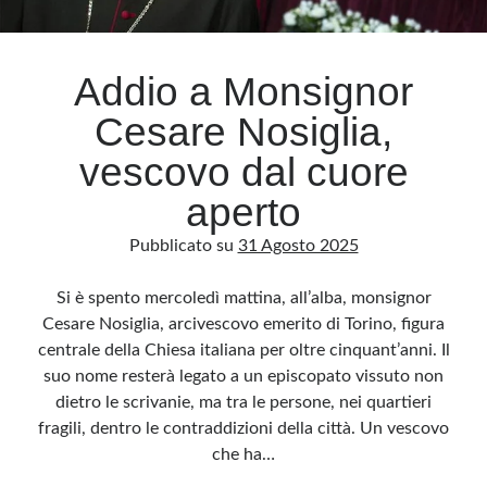
Archivio
Addio a Monsignor
Archivi
Cesare Nosiglia,
vescovo dal cuore
Categorie
aperto
Categorie
Pubblicato su
31 Agosto 2025
Si è spento mercoledì mattina, all’alba, monsignor
Questo blog non rappresenta una testata giornalistica, in quanto viene aggiornato
Cesare Nosiglia, arcivescovo emerito di Torino, figura
senza alcuna periodicità. Non può pertanto considerarsi un prodotto editoriale ai
sensi della legge n· 62 del 7.03.2001. L’autore non è responsabile di quanto
centrale della Chiesa italiana per oltre cinquant’anni. Il
pubblicato dai lettori nei commenti ai vari post. Saranno comunque cancellati quelli
ritenuti offensivi o lesivi dell’immagine o dell’onorabilità di terzi, di genere spam,
suo nome resterà legato a un episcopato vissuto non
razzisti o che contengano dati personali non conformi al rispetto delle norme sulla
privacy. Alcune immagini inserite in questo blog sono tratte da Internet e, pertanto,
dietro le scrivanie, ma tra le persone, nei quartieri
considerate di pubblico dominio. Qualora la loro pubblicazione violasse eventuali
diritti d’autore, vi invito a comunicarlo via e-mail a info[at]dinovalle.it e saranno
fragili, dentro le contraddizioni della città. Un vescovo
immediatamente rimosse. L’autore del blog non è responsabile dei siti collegati
che ha…
tramite link né del loro contenuto, che può essere soggetto a variazioni nel tempo.