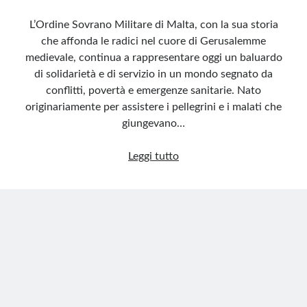
L’Ordine Sovrano Militare di Malta, con la sua storia
che affonda le radici nel cuore di Gerusalemme
medievale, continua a rappresentare oggi un baluardo
di solidarietà e di servizio in un mondo segnato da
conflitti, povertà e emergenze sanitarie. Nato
originariamente per assistere i pellegrini e i malati che
giungevano…
Un
Leggi tutto
ordine
millenario
al
servizio
dei
più
deboli