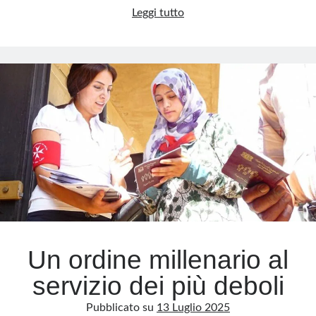
Addio
Leggi tutto
a
Meta
Monsignor
Accedi
Cesare
Feed dei contenuti
Nosiglia,
Feed dei commenti
vescovo
WordPress.org
dal
cuore
aperto
Un ordine millenario al
servizio dei più deboli
Pubblicato su
13 Luglio 2025