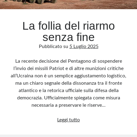
Archivio
La follia del riarmo
Archivi
senza fine
Pubblicato su
5 Luglio 2025
Categorie
Categorie
La recente decisione del Pentagono di sospendere
l’invio dei missili Patriot e di altre munizioni critiche
all’Ucraina non è un semplice aggiustamento logistico,
ma un chiaro segnale della dissonanza tra il fronte
Questo blog non rappresenta una testata giornalistica, in quanto viene aggiornato
atlantico e la retorica ufficiale sulla difesa della
senza alcuna periodicità. Non può pertanto considerarsi un prodotto editoriale ai
sensi della legge n· 62 del 7.03.2001. L’autore non è responsabile di quanto
democrazia. Ufficialmente spiegata come misura
pubblicato dai lettori nei commenti ai vari post. Saranno comunque cancellati quelli
ritenuti offensivi o lesivi dell’immagine o dell’onorabilità di terzi, di genere spam,
necessaria a preservare le riserve…
razzisti o che contengano dati personali non conformi al rispetto delle norme sulla
privacy. Alcune immagini inserite in questo blog sono tratte da Internet e, pertanto,
considerate di pubblico dominio. Qualora la loro pubblicazione violasse eventuali
La
Leggi tutto
diritti d’autore, vi invito a comunicarlo via e-mail a info[at]dinovalle.it e saranno
immediatamente rimosse. L’autore del blog non è responsabile dei siti collegati
follia
tramite link né del loro contenuto, che può essere soggetto a variazioni nel tempo.
del