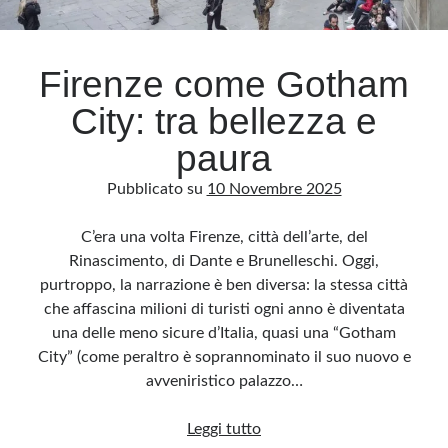
Archivio
Firenze come Gotham
Archivi
City: tra bellezza e
paura
Categorie
Pubblicato su
10 Novembre 2025
Categorie
C’era una volta Firenze, città dell’arte, del
Rinascimento, di Dante e Brunelleschi. Oggi,
purtroppo, la narrazione è ben diversa: la stessa città
Questo blog non rappresenta una testata giornalistica, in quanto viene aggiornato
senza alcuna periodicità. Non può pertanto considerarsi un prodotto editoriale ai
che affascina milioni di turisti ogni anno è diventata
sensi della legge n· 62 del 7.03.2001. L’autore non è responsabile di quanto
pubblicato dai lettori nei commenti ai vari post. Saranno comunque cancellati quelli
una delle meno sicure d’Italia, quasi una “Gotham
ritenuti offensivi o lesivi dell’immagine o dell’onorabilità di terzi, di genere spam,
razzisti o che contengano dati personali non conformi al rispetto delle norme sulla
City” (come peraltro è soprannominato il suo nuovo e
privacy. Alcune immagini inserite in questo blog sono tratte da Internet e, pertanto,
considerate di pubblico dominio. Qualora la loro pubblicazione violasse eventuali
avveniristico palazzo…
diritti d’autore, vi invito a comunicarlo via e-mail a info[at]dinovalle.it e saranno
immediatamente rimosse. L’autore del blog non è responsabile dei siti collegati
tramite link né del loro contenuto, che può essere soggetto a variazioni nel tempo.
Firenze
Leggi tutto