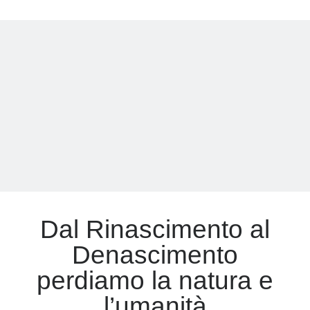
come
Gotham
Meta
City:
tra
Accedi
bellezza
Feed dei contenuti
e
Feed dei commenti
paura
WordPress.org
Dal Rinascimento al
Denascimento
perdiamo la natura e
l’umanità