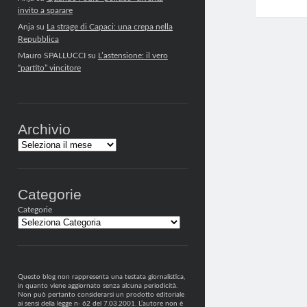
invito a sparare
Anja
su
La strage di Capaci: una crepa nella
Repubblica
Mauro SPALLUCCI
su
L’astensione: il vero
“partito” vincitore
Archivio
Archivi
Categorie
Categorie
Questo blog non rappresenta una testata giornalistica,
in quanto viene aggiornato senza alcuna periodicità.
Non può pertanto considerarsi un prodotto editoriale
ai sensi della legge n· 62 del 7.03.2001. L’autore non è