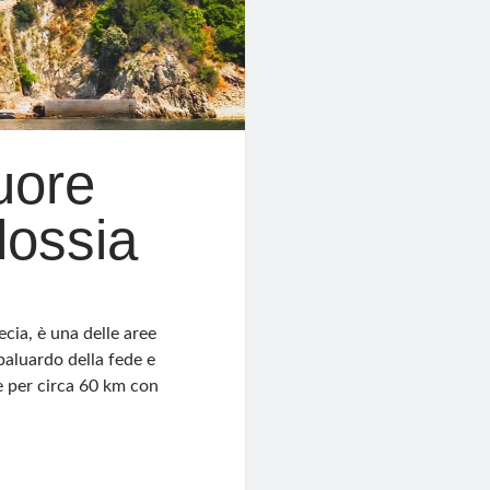
uore
dossia
ecia, è una delle aree
baluardo della fede e
e per circa 60 km con