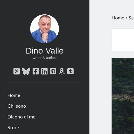
Home
»
Sa
Dino Valle
writer & author
twitter
bluesky
facebook
linkedin
pinterest
amazon
tumblr
Home
Chi sono
Dicono di me
Store