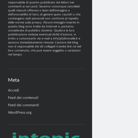
responsabile di quanto pubblicato dai lettori nei
commenti ai vari post. Saranno comunque cancellati
quelli ritenuti offensivi o lesivi dell’immagine o
dell’onorabilità di terzi, di genere spam, razzisti o che
contengano dati personali non conformi al rispetto
delle norme sulla privacy. Alcune immagini inserite in
questo blog sono tratte da Internet e, pertanto,
considerate di pubblico dominio. Qualora la loro
pubblicazione violasse eventuali diritti d’autore, vi
invito a comunicarlo via e-mail a info[at]dinovalle.it e
saranno immediatamente rimosse. L’autore del blog
non è responsabile dei siti collegati tramite link né del
loro contenuto, che può essere soggetto a variazioni
nel tempo.
Meta
Accedi
Feed dei contenuti
Feed dei commenti
WordPress.org