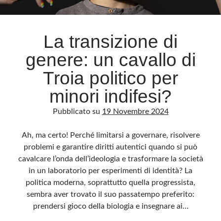
Archivio
La transizione di
Archivi
genere: un cavallo di
Troia politico per
Categorie
minori indifesi?
Categorie
Pubblicato su
19 Novembre 2024
Ah, ma certo! Perché limitarsi a governare, risolvere
Questo blog non rappresenta una testata giornalistica, in quanto viene aggiornato
problemi e garantire diritti autentici quando si può
senza alcuna periodicità. Non può pertanto considerarsi un prodotto editoriale ai
sensi della legge n· 62 del 7.03.2001. L’autore non è responsabile di quanto
cavalcare l’onda dell’ideologia e trasformare la società
pubblicato dai lettori nei commenti ai vari post. Saranno comunque cancellati quelli
ritenuti offensivi o lesivi dell’immagine o dell’onorabilità di terzi, di genere spam,
in un laboratorio per esperimenti di identità? La
razzisti o che contengano dati personali non conformi al rispetto delle norme sulla
privacy. Alcune immagini inserite in questo blog sono tratte da Internet e, pertanto,
politica moderna, soprattutto quella progressista,
considerate di pubblico dominio. Qualora la loro pubblicazione violasse eventuali
diritti d’autore, vi invito a comunicarlo via e-mail a info[at]dinovalle.it e saranno
sembra aver trovato il suo passatempo preferito:
immediatamente rimosse. L’autore del blog non è responsabile dei siti collegati
prendersi gioco della biologia e insegnare ai…
tramite link né del loro contenuto, che può essere soggetto a variazioni nel tempo.