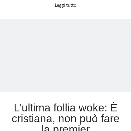
La
Leggi tutto
transizione
Meta
di
Accedi
genere:
Feed dei contenuti
un
Feed dei commenti
cavallo
WordPress.org
di
Troia
politico
per
minori
indifesi?
L’ultima follia woke: È
cristiana, non può fare
la premier