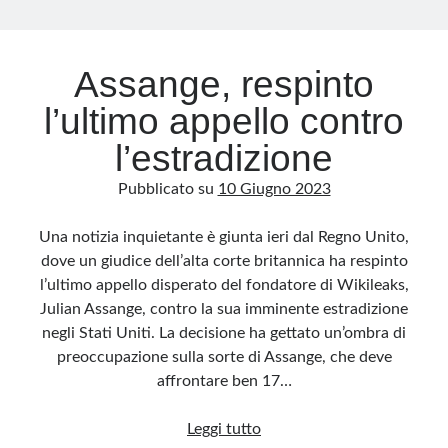
Archivio
Assange, respinto
Archivi
l’ultimo appello contro
l’estradizione
Categorie
Pubblicato su
10 Giugno 2023
Categorie
Una notizia inquietante è giunta ieri dal Regno Unito,
dove un giudice dell’alta corte britannica ha respinto
l’ultimo appello disperato del fondatore di Wikileaks,
Questo blog non rappresenta una testata giornalistica, in quanto viene aggiornato
senza alcuna periodicità. Non può pertanto considerarsi un prodotto editoriale ai
Julian Assange, contro la sua imminente estradizione
sensi della legge n· 62 del 7.03.2001. L’autore non è responsabile di quanto
pubblicato dai lettori nei commenti ai vari post. Saranno comunque cancellati quelli
negli Stati Uniti. La decisione ha gettato un’ombra di
ritenuti offensivi o lesivi dell’immagine o dell’onorabilità di terzi, di genere spam,
razzisti o che contengano dati personali non conformi al rispetto delle norme sulla
preoccupazione sulla sorte di Assange, che deve
privacy. Alcune immagini inserite in questo blog sono tratte da Internet e, pertanto,
considerate di pubblico dominio. Qualora la loro pubblicazione violasse eventuali
affrontare ben 17…
diritti d’autore, vi invito a comunicarlo via e-mail a info[at]dinovalle.it e saranno
immediatamente rimosse. L’autore del blog non è responsabile dei siti collegati
tramite link né del loro contenuto, che può essere soggetto a variazioni nel tempo.
Assange,
Leggi tutto