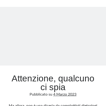
respinto
l’ultimo
Meta
appello
contro
Accedi
l’estradizione
Feed dei contenuti
Feed dei commenti
WordPress.org
Attenzione, qualcuno
ci spia
Pubblicato su
4 Marzo 2023
Ma allora, non è una diceria da complottisti dietrologi