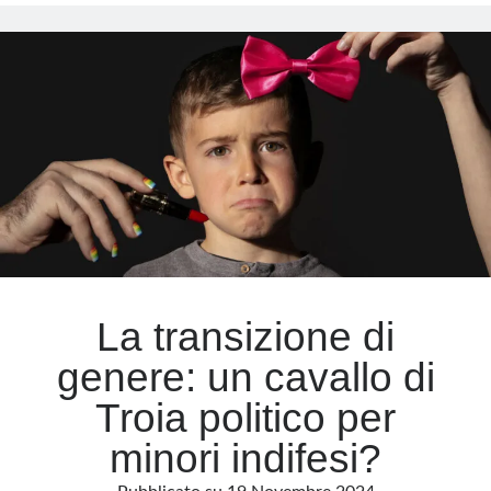
stop
ai
Meta
bloccanti
della
Accedi
pubertà
Feed dei contenuti
Feed dei commenti
WordPress.org
La transizione di
genere: un cavallo di
Troia politico per
minori indifesi?