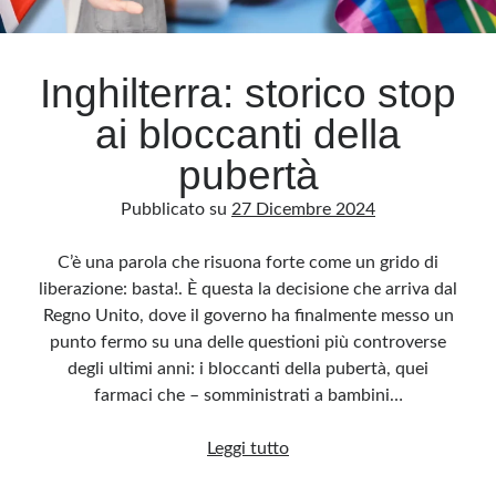
Archivio
Inghilterra: storico stop
Archivi
ai bloccanti della
pubertà
Categorie
Pubblicato su
27 Dicembre 2024
Categorie
C’è una parola che risuona forte come un grido di
liberazione: basta!. È questa la decisione che arriva dal
Regno Unito, dove il governo ha finalmente messo un
Questo blog non rappresenta una testata giornalistica, in quanto viene aggiornato
senza alcuna periodicità. Non può pertanto considerarsi un prodotto editoriale ai
punto fermo su una delle questioni più controverse
sensi della legge n· 62 del 7.03.2001. L’autore non è responsabile di quanto
pubblicato dai lettori nei commenti ai vari post. Saranno comunque cancellati quelli
degli ultimi anni: i bloccanti della pubertà, quei
ritenuti offensivi o lesivi dell’immagine o dell’onorabilità di terzi, di genere spam,
razzisti o che contengano dati personali non conformi al rispetto delle norme sulla
farmaci che – somministrati a bambini…
privacy. Alcune immagini inserite in questo blog sono tratte da Internet e, pertanto,
considerate di pubblico dominio. Qualora la loro pubblicazione violasse eventuali
diritti d’autore, vi invito a comunicarlo via e-mail a info[at]dinovalle.it e saranno
Inghilterra:
Leggi tutto
immediatamente rimosse. L’autore del blog non è responsabile dei siti collegati
tramite link né del loro contenuto, che può essere soggetto a variazioni nel tempo.
storico