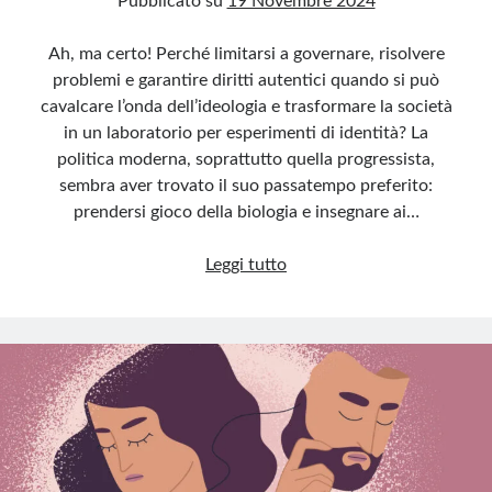
Pubblicato su
19 Novembre 2024
Ah, ma certo! Perché limitarsi a governare, risolvere
problemi e garantire diritti autentici quando si può
cavalcare l’onda dell’ideologia e trasformare la società
in un laboratorio per esperimenti di identità? La
politica moderna, soprattutto quella progressista,
sembra aver trovato il suo passatempo preferito:
prendersi gioco della biologia e insegnare ai…
La
Leggi tutto
transizione
di
genere:
un
cavallo
di
Troia
politico