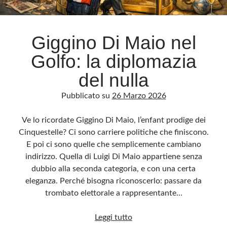
Archivio
Giggino Di Maio nel
Archivi
Golfo: la diplomazia
del nulla
Categorie
Pubblicato su
26 Marzo 2026
Categorie
Ve lo ricordate Giggino Di Maio, l’enfant prodige dei
Cinquestelle? Ci sono carriere politiche che finiscono.
E poi ci sono quelle che semplicemente cambiano
Questo blog non rappresenta una testata giornalistica, in quanto viene aggiornato
senza alcuna periodicità. Non può pertanto considerarsi un prodotto editoriale ai
indirizzo. Quella di Luigi Di Maio appartiene senza
sensi della legge n· 62 del 7.03.2001. L’autore non è responsabile di quanto
pubblicato dai lettori nei commenti ai vari post. Saranno comunque cancellati quelli
dubbio alla seconda categoria, e con una certa
ritenuti offensivi o lesivi dell’immagine o dell’onorabilità di terzi, di genere spam,
razzisti o che contengano dati personali non conformi al rispetto delle norme sulla
eleganza. Perché bisogna riconoscerlo: passare da
privacy. Alcune immagini inserite in questo blog sono tratte da Internet e, pertanto,
considerate di pubblico dominio. Qualora la loro pubblicazione violasse eventuali
trombato elettorale a rappresentante…
diritti d’autore, vi invito a comunicarlo via e-mail a info[at]dinovalle.it e saranno
immediatamente rimosse. L’autore del blog non è responsabile dei siti collegati
tramite link né del loro contenuto, che può essere soggetto a variazioni nel tempo.
Giggino
Leggi tutto