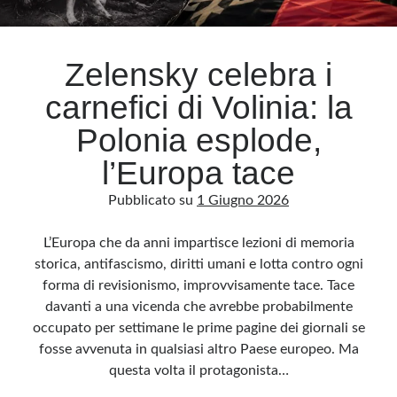
Archivio
Zelensky celebra i
Archivi
carnefici di Volinia: la
Polonia esplode,
Categorie
l’Europa tace
Categorie
Pubblicato su
1 Giugno 2026
L’Europa che da anni impartisce lezioni di memoria
Questo blog non rappresenta una testata giornalistica, in quanto viene aggiornato
storica, antifascismo, diritti umani e lotta contro ogni
senza alcuna periodicità. Non può pertanto considerarsi un prodotto editoriale ai
sensi della legge n· 62 del 7.03.2001. L’autore non è responsabile di quanto
forma di revisionismo, improvvisamente tace. Tace
pubblicato dai lettori nei commenti ai vari post. Saranno comunque cancellati quelli
ritenuti offensivi o lesivi dell’immagine o dell’onorabilità di terzi, di genere spam,
davanti a una vicenda che avrebbe probabilmente
razzisti o che contengano dati personali non conformi al rispetto delle norme sulla
privacy. Alcune immagini inserite in questo blog sono tratte da Internet e, pertanto,
occupato per settimane le prime pagine dei giornali se
considerate di pubblico dominio. Qualora la loro pubblicazione violasse eventuali
diritti d’autore, vi invito a comunicarlo via e-mail a info[at]dinovalle.it e saranno
fosse avvenuta in qualsiasi altro Paese europeo. Ma
immediatamente rimosse. L’autore del blog non è responsabile dei siti collegati
questa volta il protagonista…
tramite link né del loro contenuto, che può essere soggetto a variazioni nel tempo.