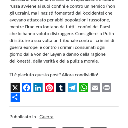
russa avviene ai suoi confini e contro un nemico (non
gli ucraini, ma i nazisti fomentati dall’occidente) che
avevano attaccato per abbi popolazioni russofone,
mentre l’Iraq era lontano da tutti i confini dei Paesi
che lo hanno voluto distruggere. Consiglierei a Putin
di istituire a sua volta un tribunale contro i crimini di
guerra europei e contro i crimini consumati ogni
giorno dalla von der Leyen a danno della ragione,
dell’onestà, della verità e della pulizia morale.
Ti è piaciuto questo post? Allora condividilo!
X
F
L
P
T
T
W
E
P
a
i
i
u
e
h
m
r
S
c
n
n
m
l
a
a
i
h
Pubblicato in
Guerra
e
k
t
b
e
t
i
n
a