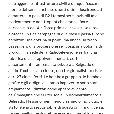
distruggere le infrastrutture civili e dunque fiaccare il
morale dei serbi, anche se questi ultimi riuscirono ad
Meta
abbattere un paio di B2 i famosi aerei invisibili (ma
evidentemente non troppo) che erano il fiore
Accedi
all’occhiello dell’Air Force prima di rivelarsi assurde
Feed dei contenuti
ciofeche. In una campagna di due mesi e passa furono
Feed dei commenti
abbattuti una dozzina di ponti, ma anche un treno
WordPress.org
passeggeri, una processione religiosa, una colonna di
profughi, la sede della Radiotelevisione serba, una
fabbrica di aspirapolvere, mercati, cortili di
appartamenti, l’ambasciata svizzera a Belgrado e
anche l’ambasciata cinese, con tre giornalisti uccisi e
altri 27 cinesi feriti. Le bombe a grappolo, le bombe a
grafite e gli ordigni all’uranio impoverito sono stati
ampiamente utilizzati come appare evidente
dall’immagine che si riferisce a un bombardamento su
Belgrado. Nessuno, nemmeno un singolo individuo, è
stato ritenuto responsabile di questi crimini di guerra,
né per quello che dovrebbe essere un misfatto ancora