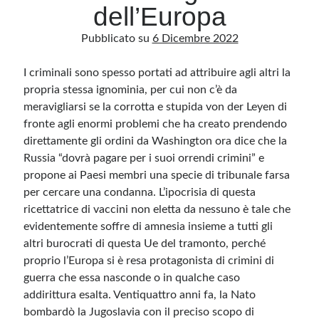
dell’Europa
Pubblicato su
6 Dicembre 2022
Archivio
Archivi
I criminali sono spesso portati ad attribuire agli altri la
propria stessa ignominia, per cui non c’è da
meravigliarsi se la corrotta e stupida von der Leyen di
Categorie
fronte agli enormi problemi che ha creato prendendo
Categorie
direttamente gli ordini da Washington ora dice che la
Russia “dovrà pagare per i suoi orrendi crimini” e
propone ai Paesi membri una specie di tribunale farsa
per cercare una condanna. L’ipocrisia di questa
Questo blog non rappresenta una testata giornalistica, in quanto viene aggiornato
ricettatrice di vaccini non eletta da nessuno è tale che
senza alcuna periodicità. Non può pertanto considerarsi un prodotto editoriale ai
sensi della legge n· 62 del 7.03.2001. L’autore non è responsabile di quanto
evidentemente soffre di amnesia insieme a tutti gli
pubblicato dai lettori nei commenti ai vari post. Saranno comunque cancellati quelli
altri burocrati di questa Ue del tramonto, perché
ritenuti offensivi o lesivi dell’immagine o dell’onorabilità di terzi, di genere spam,
razzisti o che contengano dati personali non conformi al rispetto delle norme sulla
proprio l’Europa si è resa protagonista di crimini di
privacy. Alcune immagini inserite in questo blog sono tratte da Internet e, pertanto,
considerate di pubblico dominio. Qualora la loro pubblicazione violasse eventuali
guerra che essa nasconde o in qualche caso
diritti d’autore, vi invito a comunicarlo via e-mail a info[at]dinovalle.it e saranno
immediatamente rimosse. L’autore del blog non è responsabile dei siti collegati
addirittura esalta. Ventiquattro anni fa, la Nato
tramite link né del loro contenuto, che può essere soggetto a variazioni nel tempo.
bombardò la Jugoslavia con il preciso scopo di