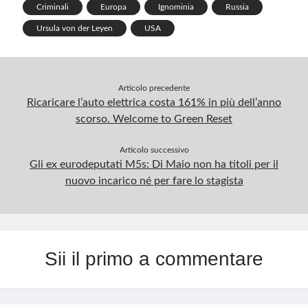
b
e
e
l
g
s
l
t
r
Criminali
Europa
Ignominia
Russia
Ursula von der Leyen
USA
o
d
r
r
r
A
e
o
I
e
a
p
k
n
s
m
p
Articolo precedente
t
Ricaricare l’auto elettrica costa 161% in più dell’anno
scorso. Welcome to Green Reset
Articolo successivo
Gli ex eurodeputati M5s: Di Maio non ha titoli per il
nuovo incarico né per fare lo stagista
Sii il primo a commentare