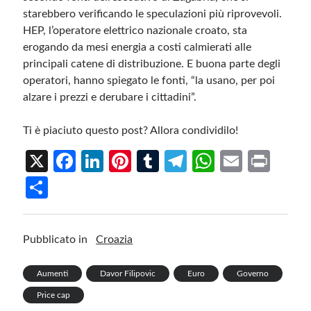
starebbero verificando le speculazioni più riprovevoli.
HEP, l’operatore elettrico nazionale croato, sta
erogando da mesi energia a costi calmierati alle
principali catene di distribuzione. E buona parte degli
operatori, hanno spiegato le fonti, “la usano, per poi
alzare i prezzi e derubare i cittadini”.
Ti è piaciuto questo post? Allora condividilo!
X
Fa
Li
Pi
T
Te
W
E
Pr
ce
n
nt
u
le
h
m
in
S
b
ke
er
m
gr
at
ail
t
h
o
dI
es
bl
a
s
ar
Pubblicato in
Croazia
o
n
t
r
m
A
e
k
p
Aumenti
Davor Filipovic
Euro
Governo
p
Price cap