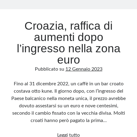
Archivio
Croazia, raffica di
Archivi
aumenti dopo
l’ingresso nella zona
Categorie
euro
Categorie
Pubblicato su
12 Gennaio 2023
Fino al 31 dicembre 2022, un caffè in un bar croato
Questo blog non rappresenta una testata giornalistica, in quanto viene aggiornato
costava otto kune. Il giorno dopo, con l’ingresso del
senza alcuna periodicità. Non può pertanto considerarsi un prodotto editoriale ai
sensi della legge n· 62 del 7.03.2001. L’autore non è responsabile di quanto
Paese balcanico nella moneta unica, il prezzo avrebbe
pubblicato dai lettori nei commenti ai vari post. Saranno comunque cancellati quelli
ritenuti offensivi o lesivi dell’immagine o dell’onorabilità di terzi, di genere spam,
dovuto assestarsi su un euro e nove centesimi,
razzisti o che contengano dati personali non conformi al rispetto delle norme sulla
privacy. Alcune immagini inserite in questo blog sono tratte da Internet e, pertanto,
secondo il cambio fissato con la vecchia divisa. Molti
considerate di pubblico dominio. Qualora la loro pubblicazione violasse eventuali
diritti d’autore, vi invito a comunicarlo via e-mail a info[at]dinovalle.it e saranno
croati hanno però pagato la prima…
immediatamente rimosse. L’autore del blog non è responsabile dei siti collegati
tramite link né del loro contenuto, che può essere soggetto a variazioni nel tempo.
Croazia,
Leggi tutto