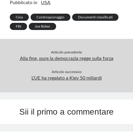
Pubblicato in
USA
o
n
t
r
m
A
e
k
p
Cina
Controspionaggio
Documenti classificati
p
FBI
Joe Biden
Articolo precedente
Alla fine, pure la democrazia regge sulla forza
Articolo successivo
L’UE ha regalato a Kiev 50 miliardi
Sii il primo a commentare