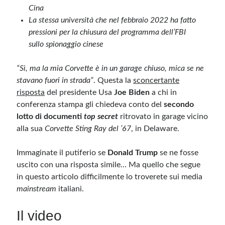
Cina
La stessa università che nel febbraio 2022 ha fatto
Meta
pressioni per la chiusura del programma dell’FBI
Accedi
sullo spionaggio cinese
Feed dei contenuti
Feed dei commenti
“Sì, ma la mia Corvette è in un garage chiuso, mica se ne
WordPress.org
stavano fuori in strada”
. Questa la
sconcertante
risposta
del presidente Usa
Joe Biden
a chi in
conferenza stampa gli chiedeva conto del
secondo
lotto di documenti
top secret
ritrovato in garage vicino
alla sua
Corvette Sting Ray del ’67
, in Delaware.
Immaginate il putiferio se
Donald Trump
se ne fosse
uscito con una risposta simile… Ma quello che segue
in questo articolo difficilmente lo troverete sui media
mainstream
italiani.
Il video