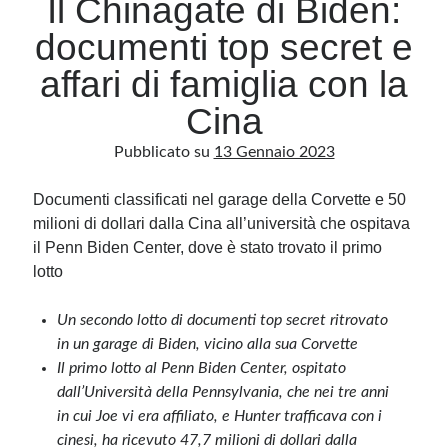
Il Chinagate di Biden:
documenti top secret e
Archivio
affari di famiglia con la
Archivi
Cina
Pubblicato su
13 Gennaio 2023
Categorie
Categorie
Documenti classificati nel garage della Corvette e 50
milioni di dollari dalla Cina all’università che ospitava
il Penn Biden Center, dove è stato trovato il primo
lotto
Questo blog non rappresenta una testata giornalistica, in quanto viene aggiornato
senza alcuna periodicità. Non può pertanto considerarsi un prodotto editoriale ai
sensi della legge n· 62 del 7.03.2001. L’autore non è responsabile di quanto
Un secondo lotto di documenti top secret ritrovato
pubblicato dai lettori nei commenti ai vari post. Saranno comunque cancellati quelli
ritenuti offensivi o lesivi dell’immagine o dell’onorabilità di terzi, di genere spam,
in un garage di Biden, vicino alla sua Corvette
razzisti o che contengano dati personali non conformi al rispetto delle norme sulla
privacy. Alcune immagini inserite in questo blog sono tratte da Internet e, pertanto,
Il primo lotto al Penn Biden Center, ospitato
considerate di pubblico dominio. Qualora la loro pubblicazione violasse eventuali
dall’Università della Pennsylvania, che nei tre anni
diritti d’autore, vi invito a comunicarlo via e-mail a info[at]dinovalle.it e saranno
immediatamente rimosse. L’autore del blog non è responsabile dei siti collegati
in cui Joe vi era affiliato, e Hunter trafficava con i
tramite link né del loro contenuto, che può essere soggetto a variazioni nel tempo.
cinesi, ha ricevuto 47,7 milioni di dollari dalla