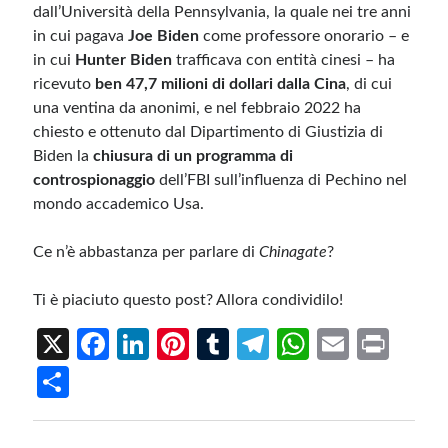
dall’Università della Pennsylvania, la quale nei tre anni
in cui pagava
Joe Biden
come professore onorario – e
in cui
Hunter Biden
trafficava con entità cinesi – ha
ricevuto
ben 47,7 milioni di dollari dalla Cina
, di cui
una ventina da anonimi, e nel febbraio 2022 ha
chiesto e ottenuto dal Dipartimento di Giustizia di
Biden la
chiusura di un programma di
controspionaggio
dell’FBI sull’influenza di Pechino nel
mondo accademico Usa.
Ce n’è abbastanza per parlare di
Chinagate
?
Ti è piaciuto questo post? Allora condividilo!
X
Fa
Li
Pi
T
Te
W
E
Pr
ce
n
nt
u
le
h
m
in
S
b
ke
er
m
gr
at
ail
t
h
o
dI
es
bl
a
s
ar