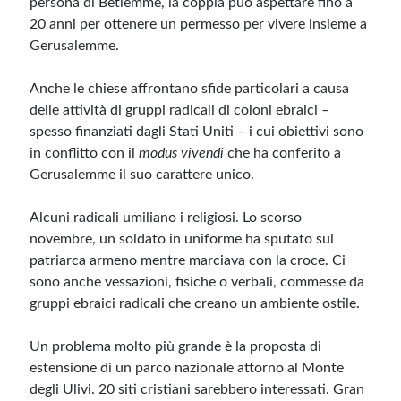
persona di Betlemme, la coppia può aspettare fino a
20 anni per ottenere un permesso per vivere insieme a
Meta
Gerusalemme.
Accedi
Anche le chiese affrontano sfide particolari a causa
Feed dei contenuti
delle attività di gruppi radicali di coloni ebraici –
Feed dei commenti
spesso finanziati dagli Stati Uniti – i cui obiettivi sono
WordPress.org
in conflitto con il
modus vivendi
che ha conferito a
Gerusalemme il suo carattere unico.
Alcuni radicali umiliano i religiosi. Lo scorso
novembre, un soldato in uniforme ha sputato sul
patriarca armeno mentre marciava con la croce. Ci
sono anche vessazioni, fisiche o verbali, commesse da
gruppi ebraici radicali che creano un ambiente ostile.
Un problema molto più grande è la proposta di
estensione di un parco nazionale attorno al Monte
degli Ulivi. 20 siti cristiani sarebbero interessati. Gran