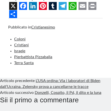
X
F
L
P
T
T
W
E
P
a
i
i
u
e
h
m
r
S
Pubblicato in
Cristianesimo
c
n
n
m
l
a
a
i
h
e
k
t
b
e
t
i
n
a
Coloni
b
e
e
l
g
s
l
t
r
Cristiani
Israele
o
d
r
r
r
A
e
Pierbattista Pizzaballa
o
I
e
a
p
Terra Santa
k
n
s
m
p
t
Articolo precedente
L’USA ordina: Via i laboratori di Biden
dall’Ucraina. Zelensky prova a cancellarne le tracce
Articolo successivo
Donzelli, Cospito, il Pd, il dito e la luna
Sii il primo a commentare