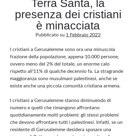
Terra Santa, la
presenza dei cristiani
Archivio
è minacciata
Archivi
Pubblicato su
1 Febbraio 2023
I cristiani a Gerusalemme sono ora una minuscola
Categorie
frazione della popolazione, appena 10.000 persone,
Categorie
ovvero meno del 2% del totale, un enorme calo
rispetto all’11% di qualche decennio fa.
La stragrande
maggioranza sono musulmani palestinesi, anche se
esiste anche una piccola comunità cristiana armena.
Questo blog non rappresenta una testata giornalistica, in quanto viene aggiornato
senza alcuna periodicità. Non può pertanto considerarsi un prodotto editoriale ai
sensi della legge n· 62 del 7.03.2001. L’autore non è responsabile di quanto
pubblicato dai lettori nei commenti ai vari post. Saranno comunque cancellati quelli
I cristiani a Gerusalemme stanno diminuendo di
ritenuti offensivi o lesivi dell’immagine o dell’onorabilità di terzi, di genere spam,
numero e quelli che rimangono affrontano
razzisti o che contengano dati personali non conformi al rispetto delle norme sulla
privacy. Alcune immagini inserite in questo blog sono tratte da Internet e, pertanto,
quotidianamente molti problemi: gli stessi problemi
considerate di pubblico dominio. Qualora la loro pubblicazione violasse eventuali
diritti d’autore, vi invito a comunicarlo via e-mail a info[at]dinovalle.it e saranno
che devono affrontare tutti i palestinesi. Infatti, se un
immediatamente rimosse. L’autore del blog non è responsabile dei siti collegati
tramite link né del loro contenuto, che può essere soggetto a variazioni nel tempo.
residente di Gerusalemme desidera sposare una