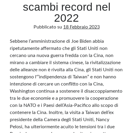
scambi record nel
2022
Archivio
Pubblicato su
18 Febbraio 2023
Archivi
Sebbene l’amministrazione di Joe Biden abbia
ripetutamente affermato che gli Stati Uniti non
Categorie
cercano una nuova guerra fredda con la Cina, non
Categorie
mirano a cambiare il sistema cinese, la rivitalizzazione
delle alleanze non è rivolta alla Cina, gli Stati Uniti non
sostengono l'”indipendenza di Taiwan” e non hanno
intenzione di cercare un conflitto con la Cina,
Questo blog non rappresenta una testata giornalistica, in quanto viene aggiornato
senza alcuna periodicità. Non può pertanto considerarsi un prodotto editoriale ai
Washington continua a sostenere il disaccoppiamento
sensi della legge n· 62 del 7.03.2001. L’autore non è responsabile di quanto
pubblicato dai lettori nei commenti ai vari post. Saranno comunque cancellati quelli
tra le due economie e a promuovere la cooperazione
ritenuti offensivi o lesivi dell’immagine o dell’onorabilità di terzi, di genere spam,
con la NATO e i Paesi dell’Asia-Pacifico allo scopo di
razzisti o che contengano dati personali non conformi al rispetto delle norme sulla
privacy. Alcune immagini inserite in questo blog sono tratte da Internet e, pertanto,
contenere la Cina. Inoltre, la visita a Taiwan dell’ex
considerate di pubblico dominio. Qualora la loro pubblicazione violasse eventuali
diritti d’autore, vi invito a comunicarlo via e-mail a info[at]dinovalle.it e saranno
presidente della Camera degli Stati Uniti, Nancy
immediatamente rimosse. L’autore del blog non è responsabile dei siti collegati
tramite link né del loro contenuto, che può essere soggetto a variazioni nel tempo.
Pelosi, ha ulteriormente acuito le tensioni tra i due