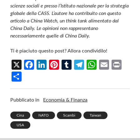
scienze sociali e presso l’Istituto nazionale per la strategia
globale della CASS. L’autore ha contribuito con questo
articolo a China Watch, un think tank alimentato dal
China Daily. Le opinioni non rappresentano
necessariamente quelle di China Daily.
Ti è piaciuto questo post? Allora condividilo!
X
Fa
Li
Pi
T
Te
W
E
Pr
ce
n
nt
u
le
h
m
in
S
b
ke
er
m
gr
at
ail
t
h
o
dI
es
bl
a
s
ar
Pubblicato in
Economia & Finanza
o
n
t
r
m
A
e
k
p
Cina
NATO
Scambi
Taiwan
p
USA