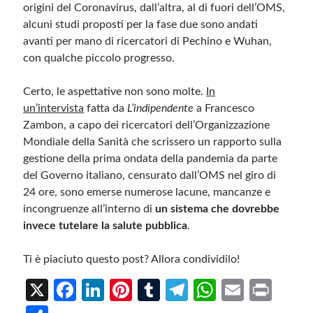
origini del Coronavirus, dall’altra, al di fuori dell’OMS,
alcuni studi proposti per la fase due sono andati
avanti per mano di ricercatori di Pechino e Wuhan,
con qualche piccolo progresso.
Certo, le aspettative non sono molte.
In
un’intervista
fatta da
L’indipendente
a Francesco
Zambon, a capo dei ricercatori dell’Organizzazione
Mondiale della Sanità che scrissero un rapporto sulla
gestione della prima ondata della pandemia da parte
del Governo italiano, censurato dall’OMS nel giro di
24 ore, sono emerse numerose lacune, mancanze e
incongruenze all’interno di
un sistema che dovrebbe
invece tutelare la salute pubblica
.
Ti è piaciuto questo post? Allora condividilo!
X
Fa
Li
Pi
T
Te
W
E
Pr
ce
n
nt
u
le
h
m
in