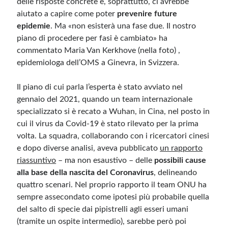
delle risposte concrete e, soprattutto, ci avrebbe
aiutato a capire come poter
prevenire future
epidemie
. Ma «non esisterà una fase due. Il nostro
Meta
piano di procedere per fasi è cambiato» ha
Accedi
commentato Maria Van Kerkhove (nella foto) ,
Feed dei contenuti
epidemiologa dell’OMS a Ginevra, in Svizzera.
Feed dei commenti
WordPress.org
Il piano di cui parla l’esperta è stato avviato nel
gennaio del 2021, quando un team internazionale
specializzato si è recato a Wuhan, in Cina, nel posto in
cui il virus da Covid-19 è stato rilevato per la prima
volta. La squadra, collaborando con i ricercatori cinesi
e dopo diverse analisi, aveva pubblicato
un rapporto
riassuntivo
– ma non esaustivo – delle
possibili cause
alla base della nascita del Coronavirus
, delineando
quattro scenari. Nel proprio rapporto il team ONU ha
sempre assecondato come ipotesi più probabile quella
del salto di specie dai pipistrelli agli esseri umani
(tramite un ospite intermedio), sarebbe però poi