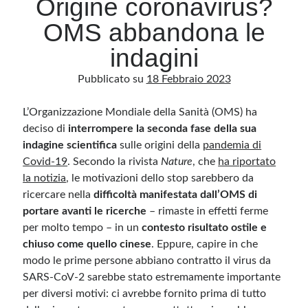
Origine coronavirus?
OMS abbandona le
Archivio
indagini
Archivi
Pubblicato su
18 Febbraio 2023
L’Organizzazione Mondiale della Sanità (OMS) ha
Categorie
deciso di
interrompere la seconda fase della sua
Categorie
indagine scientifica
sulle origini della
pandemia di
Covid-19
. Secondo la rivista
Nature
, che
ha riportato
la notizia
, le motivazioni dello stop sarebbero da
ricercare nella
difficoltà manifestata dall’OMS di
Questo blog non rappresenta una testata giornalistica, in quanto viene aggiornato
senza alcuna periodicità. Non può pertanto considerarsi un prodotto editoriale ai
portare avanti le ricerche
– rimaste in effetti ferme
sensi della legge n· 62 del 7.03.2001. L’autore non è responsabile di quanto
pubblicato dai lettori nei commenti ai vari post. Saranno comunque cancellati quelli
per molto tempo – in un
contesto risultato ostile e
ritenuti offensivi o lesivi dell’immagine o dell’onorabilità di terzi, di genere spam,
chiuso come quello cinese
razzisti o che contengano dati personali non conformi al rispetto delle norme sulla
. Eppure, capire in che
privacy. Alcune immagini inserite in questo blog sono tratte da Internet e, pertanto,
modo le prime persone abbiano contratto il virus da
considerate di pubblico dominio. Qualora la loro pubblicazione violasse eventuali
diritti d’autore, vi invito a comunicarlo via e-mail a info[at]dinovalle.it e saranno
SARS-CoV-2 sarebbe stato estremamente importante
immediatamente rimosse. L’autore del blog non è responsabile dei siti collegati
tramite link né del loro contenuto, che può essere soggetto a variazioni nel tempo.
per diversi motivi: ci avrebbe fornito prima di tutto