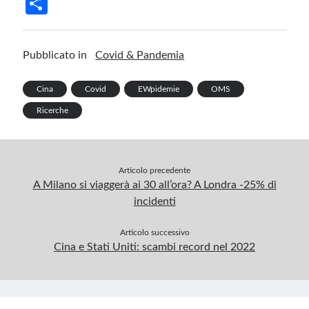
S
b
ke
er
m
gr
at
ail
t
h
o
dI
es
bl
a
s
ar
Pubblicato in
Covid & Pandemia
o
n
t
r
m
A
e
k
p
Cina
Covid
EWpidemie
OMS
p
Ricerche
Articolo precedente
A Milano si viaggerà ai 30 all’ora? A Londra -25% di
incidenti
Articolo successivo
Cina e Stati Uniti: scambi record nel 2022