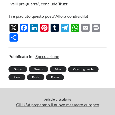
livelli pre-guerra”, conclude Truzzi.
Ti è piaciuto questo post? Allora condividilo!
X
Fa
Li
Pi
T
Te
W
E
Pr
ce
n
nt
u
le
h
m
in
S
b
ke
er
m
gr
at
ail
t
h
o
dI
es
bl
a
s
ar
Pubblicato in
Speculazione
o
n
t
r
m
A
e
k
p
Grano
Guerra
Mais
Olio di girasole
p
Pane
Pasta
Prezzi
Articolo precedente
Gli USA preparano il nuovo massacro europeo