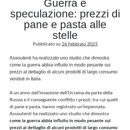
Guerra e
speculazione: prezzi di
Archivio
pane e pasta alle
Archivi
stelle
Pubblicato su
26 Febbraio 2023
Categorie
Categorie
Assoutenti ha realizzato uno studio che dimostra
come la guerra abbia influito in modo pesante sui
prezzi al dettaglio di alcuni prodotti di largo consumo
venduti in Italia
Questo blog non rappresenta una testata giornalistica, in quanto viene aggiornato
senza alcuna periodicità. Non può pertanto considerarsi un prodotto editoriale ai
sensi della legge n· 62 del 7.03.2001. L’autore non è responsabile di quanto
A un anno dall’invasione dell’Ucraina da parte della
pubblicato dai lettori nei commenti ai vari post. Saranno comunque cancellati quelli
ritenuti offensivi o lesivi dell’immagine o dell’onorabilità di terzi, di genere spam,
Russia e il conseguente conflitto i prezzi, tra cui quelli
razzisti o che contengano dati personali non conformi al rispetto delle norme sulla
di pane e pasta, hanno registrato un’impennata.
privacy. Alcune immagini inserite in questo blog sono tratte da Internet e, pertanto,
considerate di pubblico dominio. Qualora la loro pubblicazione violasse eventuali
Assoutenti ha realizzato uno studio che dimostra
diritti d’autore, vi invito a comunicarlo via e-mail a info[at]dinovalle.it e saranno
immediatamente rimosse. L’autore del blog non è responsabile dei siti collegati
come la guerra abbia influito in modo pesante sui
tramite link né del loro contenuto, che può essere soggetto a variazioni nel tempo.
prezzi al dettaglio di alcuni prodotti di largo consumo