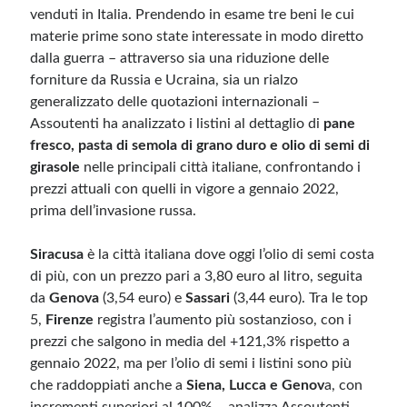
venduti in Italia. Prendendo in esame tre beni le cui
materie prime sono state interessate in modo diretto
Meta
dalla guerra – attraverso sia una riduzione delle
Accedi
forniture da Russia e Ucraina, sia un rialzo
Feed dei contenuti
generalizzato delle quotazioni internazionali –
Feed dei commenti
Assoutenti ha analizzato i listini al dettaglio di
pane
WordPress.org
fresco, pasta di semola di grano duro e olio di semi di
girasole
nelle principali città italiane, confrontando i
prezzi attuali con quelli in vigore a gennaio 2022,
prima dell’invasione russa.
Siracusa
è la città italiana dove oggi l’olio di semi costa
di più, con un prezzo pari a 3,80 euro al litro, seguita
da
Genova
(3,54 euro) e
Sassari
(3,44 euro). Tra le top
5,
Firenze
registra l’aumento più sostanzioso, con i
prezzi che salgono in media del +121,3% rispetto a
gennaio 2022, ma per l’olio di semi i listini sono più
che raddoppiati anche a
Siena, Lucca e Genov
a, con