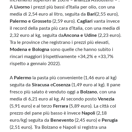
incrementi superiori al 100% – analizza Assoutenti – .
A
Livorno
i prezzi più bassi d’Italia per olio, con una
media di 2,54 euro al litro, seguita da
Bari
(2,55 euro),
Palermo e Grosseto
(2,59 euro).
Cagliari
vanta invece
il record della pasta più cara d’Italia, con una media di
2,32 euro al kg, seguita da
Ancona e Udine
(2,23 euro).
Tra le province che registrano i prezzi più elevati,
Modena e Bologna
sono quelle che hanno subito i
rincari maggiori (rispettivamente +34,2% e +33,7%
rispetto a gennaio 2022).
A
Palermo
la pasta più conveniente (1,46 euro al kg)
seguita da
Siracusa
e
Cosenza
(1,49 euro al kg). Il pane
fresco più salato è venduto oggi a
Bolzano
, con una
media di 6,21 euro al kg. Al secondo posto
Venezia
(5,91 euro) e al terzo
Ferrara
(5,89 euro). La città col
prezzo del pane più basso è invece
Napoli
(2,18
euro/kg) seguita da
Benevento
(2,45 euro) e
Perugia
(2,51 euro). Tra Bolzano e Napoli si registra una