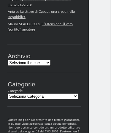
invito a sparare
Anja
su
La strage di Capaci: una crepa nella
Repubblica
Mauro SPALLUCCI
su
L’astensione: il vero
“partito” vincitore
Archivio
Archivi
Categorie
Categorie
Questo blog non rappresenta una testata giornalistica,
in quanto viene aggiornato senza alcuna periodicità.
Non può pertanto considerarsi un prodotto editoriale
ai sensi della legge n· 62 del 7.03.2001. L’autore non è