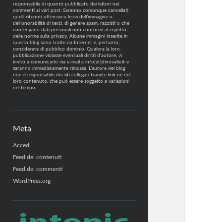
responsabile di quanto pubblicato dai lettori nei
commenti ai vari post. Saranno comunque cancellati
quelli ritenuti offensivi o lesivi dell’immagine o
dell’onorabilità di terzi, di genere spam, razzisti o che
contengano dati personali non conformi al rispetto
delle norme sulla privacy. Alcune immagini inserite in
questo blog sono tratte da Internet e, pertanto,
considerate di pubblico dominio. Qualora la loro
pubblicazione violasse eventuali diritti d’autore, vi
invito a comunicarlo via e-mail a info[at]dinovalle.it e
saranno immediatamente rimosse. L’autore del blog
non è responsabile dei siti collegati tramite link né del
loro contenuto, che può essere soggetto a variazioni
nel tempo.
Meta
Accedi
Feed dei contenuti
Feed dei commenti
WordPress.org