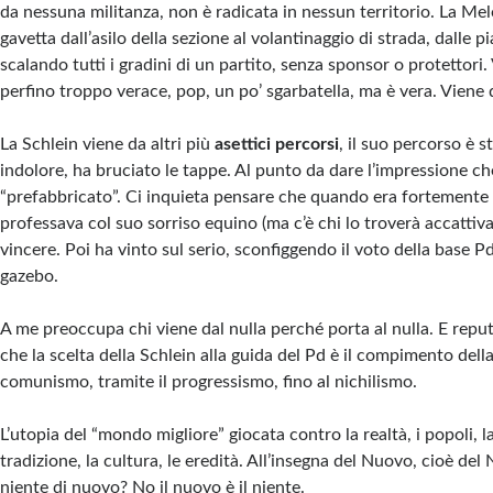
da nessuna militanza, non è radicata in nessun territorio. La Mel
gavetta dall’asilo della sezione al volantinaggio di strada, dalle pi
scalando tutti i gradini di un partito, senza sponsor o protettori. 
perfino troppo verace, pop, un po’ sgarbatella, ma è vera. Viene d
La Schlein viene da altri più
asettici percorsi
, il suo percorso è s
indolore, ha bruciato le tappe. Al punto da dare l’impressione ch
“prefabbricato”. Ci inquieta pensare che quando era fortemente 
professava col suo sorriso equino (ma c’è chi lo troverà accattiva
vincere. Poi ha vinto sul serio, sconfiggendo il voto della base Pd
gazebo.
A me preoccupa chi viene dal nulla perché porta al nulla. E repu
che la scelta della Schlein alla guida del Pd è il compimento dell
comunismo, tramite il progressismo, fino al nichilismo.
L’utopia del “mondo migliore” giocata contro la realtà, i popoli, la 
tradizione, la cultura, le eredità. All’insegna del Nuovo, cioè del N
niente di nuovo? No il nuovo è il niente.