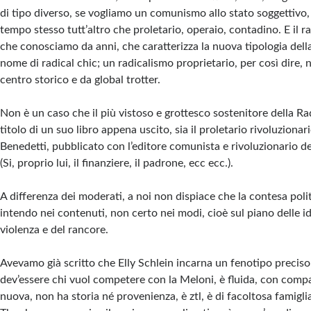
di tipo diverso, se vogliamo un comunismo allo stato soggettivo, p
tempo stesso tutt’altro che proletario, operaio, contadino. E il 
che conosciamo da anni, che caratterizza la nuova tipologia della 
nome di radical chic; un radicalismo proprietario, per così dire, 
centro storico e da global trotter.
Non è un caso che il più vistoso e grottesco sostenitore della Rad
titolo di un suo libro appena uscito, sia il proletario rivoluziona
Benedetti, pubblicato con l’editore comunista e rivoluzionario del
(Si, proprio lui, il finanziere, il padrone, ecc ecc.).
A differenza dei moderati, a noi non dispiace che la contesa politi
intendo nei contenuti, non certo nei modi, cioè sul piano delle i
violenza e del rancore.
Avevamo già scritto che Elly Schlein incarna un fenotipo precis
dev’essere chi vuol competere con la Meloni, è fluida, con compa
nuova, non ha storia né provenienza, è ztl, è di facoltosa famigli