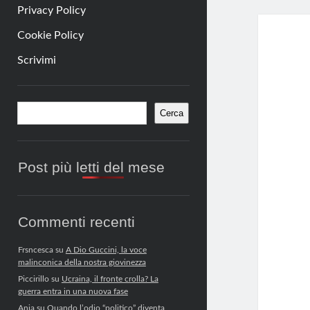
Privacy Policy
Cookie Policy
Scrivimi
Barra
Cerca
Cerca
laterale
Post più letti del mese
Commenti recenti
Frsncesca
su
A Dio Guccini, la voce
malinconica della nostra giovinezza
Piccirillo
su
Ucraina, il fronte crolla? La
guerra entra in una nuova fase
Anja
su
Quando l’odio “politico” diventa