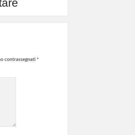
tare
ono contrassegnati
*