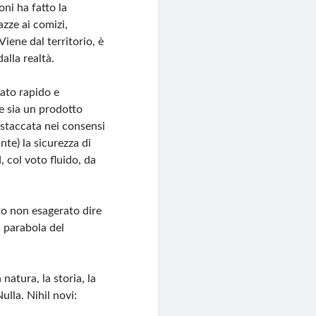
oni ha fatto la
azze ai comizi,
Viene dal territorio, è
alla realtà.
tato rapido e
e sia un prodotto
staccata nei consensi
nte) la sicurezza di
, col voto fluido, da
to non esagerato dire
a parabola del
natura, la storia, la
ulla. Nihil novi: