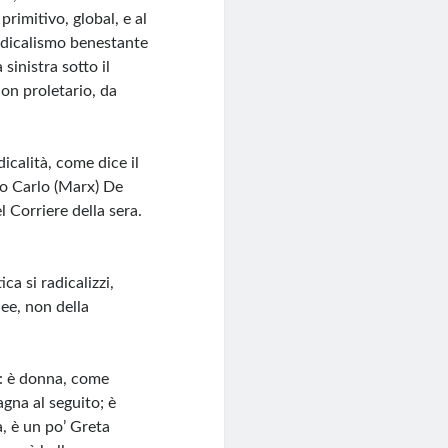
rimitivo, global, e al
radicalismo benestante
sinistra sotto il
non proletario, da
icalità, come dice il
rio Carlo (Marx) De
 Corriere della sera.
ca si radicalizzi,
dee, non della
o: è donna, come
gna al seguito; è
a, è un po’ Greta