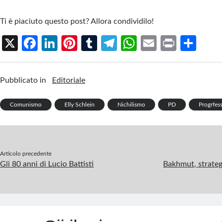
Ti è piaciuto questo post? Allora condividilo!
X
Fa
Li
Pi
T
Te
W
E
Pr
S
ce
n
nt
u
le
h
m
in
h
b
ke
er
m
gr
at
ail
t
ar
Pubblicato in
Editoriale
o
dI
es
bl
a
s
e
o
n
t
r
m
A
Comunismo
Elly Schlein
Nichilismo
PD
Progrfes
k
p
p
Articolo precedente
Gli 80 anni di Lucio Battisti
Bakhmut, strateg