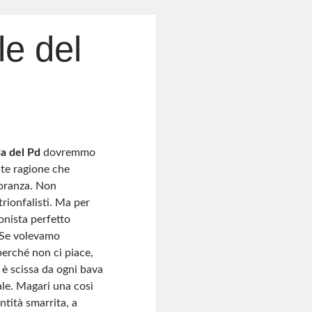
le del
da del Pd
dovremmo
nte ragione che
noranza. Non
trionfalisti. Ma per
gonista perfetto
. Se volevamo
 perché non ci piace,
 è scissa da ogni bava
ale. Magari una così
ntità smarrita, a