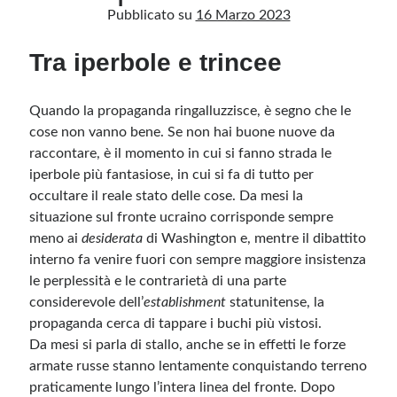
Pubblicato su
16 Marzo 2023
Tra iperbole e trincee
Archivio
Archivi
Quando la propaganda ringalluzzisce, è segno che le
cose non vanno bene. Se non hai buone nuove da
Categorie
raccontare, è il momento in cui si fanno strada le
Categorie
iperbole più fantasiose, in cui si fa di tutto per
occultare il reale stato delle cose. Da mesi la
situazione sul fronte ucraino corrisponde sempre
meno ai
desiderata
di Washington e, mentre il dibattito
Questo blog non rappresenta una testata giornalistica, in quanto viene aggiornato
interno fa venire fuori con sempre maggiore insistenza
senza alcuna periodicità. Non può pertanto considerarsi un prodotto editoriale ai
sensi della legge n· 62 del 7.03.2001. L’autore non è responsabile di quanto
le perplessità e le contrarietà di una parte
pubblicato dai lettori nei commenti ai vari post. Saranno comunque cancellati quelli
considerevole dell’
establishment
statunitense, la
ritenuti offensivi o lesivi dell’immagine o dell’onorabilità di terzi, di genere spam,
razzisti o che contengano dati personali non conformi al rispetto delle norme sulla
propaganda cerca di tappare i buchi più vistosi.
privacy. Alcune immagini inserite in questo blog sono tratte da Internet e, pertanto,
considerate di pubblico dominio. Qualora la loro pubblicazione violasse eventuali
Da mesi si parla di stallo, anche se in effetti le forze
diritti d’autore, vi invito a comunicarlo via e-mail a info[at]dinovalle.it e saranno
immediatamente rimosse. L’autore del blog non è responsabile dei siti collegati
armate russe stanno lentamente conquistando terreno
tramite link né del loro contenuto, che può essere soggetto a variazioni nel tempo.
praticamente lungo l’intera linea del fronte. Dopo