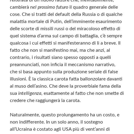
reiterata di un nuovo fattore che, inevitabilmente,
cambierà n
el prossimo futuro
il quadro generale delle
cose. Che si tratti del default della Russia o di qualche
malattia mortale di Putin, dell’imminente esaurimento
delle scorte di missili russi o del miracoloso effetto di
quel sistema d’arma sul campo di battaglia, c’è sempre
qualcosa i cui effetti si manifesteranno di lì a breve. Il
fatto che non si manifestino mai, ma che anzi, al
contrario, i risultati siano spesso opposti a quelli
preannunciati, non inficia il meccanismo narrativo,
che si basa appunto sulla produzione seriale di false
illusioni. È la classica carota fatta ballonzolare davanti
al muso dell’asino. Che deve la proverbiale fama della
sua
intelligenza
, esattamente al fatto che non smette di
credere che raggiungerà la carota.
Naturalmente, questo prolungamento ha un costo, e
non indifferente. In un solo anno, il sostegno
all’Ucraina è costato agli USA più di vent’anni di