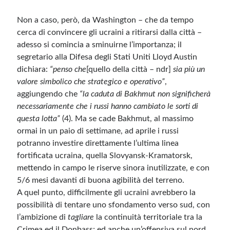
Non a caso, però, da Washington – che da tempo
cerca di convincere gli ucraini a ritirarsi dalla città –
adesso si comincia a sminuirne l’importanza; il
segretario alla Difesa degli Stati Uniti Lloyd Austin
dichiara:
“penso che
[quello della città – ndr]
sia più un
valore simbolico che strategico e operativo”
,
aggiungendo che
“la caduta di Bakhmut non significherà
necessariamente che i russi hanno cambiato le sorti di
questa lotta”
(4). Ma se cade Bakhmut, al massimo
ormai in un paio di settimane, ad aprile i russi
potranno investire direttamente l’ultima linea
fortificata ucraina, quella Slovyansk-Kramatorsk,
mettendo in campo le riserve sinora inutilizzate, e con
5/6 mesi davanti di buona agibilità del terreno.
A quel punto, difficilmente gli ucraini avrebbero la
possibilità di tentare uno sfondamento verso sud, con
l’ambizione di
tagliare
la continuità territoriale tra la
Crimea ed il Donbass; ed anche un’offensiva sul nord