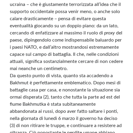
ucraina – che è giustamente terrorizzata all’idea che il
supporto occidentale possa venir meno, o anche solo
calare drasticamente – pensa di evitare questa
eventualità giocando su un doppio piano: da un lato,
cercando di enfatizzare al massimo il ruolo di
proxy
del
paese, dipingendolo come indispensabile baluardo per
i paesi NATO, e dall’altro mostrandosi estremamente
capace sul campo di battaglia. Il che, nelle condizioni
attuali, significa sostanzialmente cercare di non cedere
mai neanche un centimetro.
Da questo punto di vista, quanto sta accadendo a
Bakhmut è perfettamente emblematico. Dopo mesi di
battaglie casa per casa, e nonostante la situazione sia
ormai disperata (2), tanto che tutta la parte ad est del
fiume Bakhmutka è stata subitaneamente
abbandonata ai russi, dopo aver fatto saltare i ponti,
nella giornata di lunedì 6 marzo il governo ha deciso
(3) di non ritirare le truppe, e continuare a resistere ad
oltranza. Ciò nonostante le perdite umane abbiano