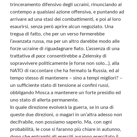
trinceramento difensivo degli ucraini, rinunciando al
contempo a qualsiasi azione offensiva, e puntando ad
arrivare ad una stasi dei combattimenti, e poi al loro
esaurirsi, senza però aprire alcun negoziato. Una
tregua di fatto, che per un verso fermerebbe
l’avanzata russa, ma per un altro darebbe modo alle
forze ucraine di riguadagnare fiato. L’assenza di una
trattativa
di pace
consentirebbe a Zelensky di
sopravvivere politicamente (e forse non solo…), alla
NATO di raccontare che ha fermato la Russia, ed al
tempo stesso di mantenere – sino a tempi migliori? –
un sufficiente stato di tensione ai confini russi,
obbligando Mosca a mantenere un forte presidio ed
uno stato di allerta permanente.
In quale direzione evolverà la guerra, se in una di
queste due direzioni, o magari in un’altra adesso non
decifrabile, non possiamo saperlo. Ma, con ogni
probabilità, le cose si faranno più chiare in autunno,
dopo che entrambi gli eserciti avranno esercitato il