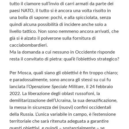
tutto il clamore sull’invio di carri armati da parte dei
paesi NATO, il tutto si è ancora una volta risolto in
Meta
una bolla di sapone: pochi, e alla spicciolata, senza
quindi alcuna possibilità di incidere anche solo a
Accedi
livello tattico. Non sono nemmeno ancora arrivati, che
Feed dei contenuti
già si è alzato il polverone sulla fornitura di
Feed dei commenti
cacciabombardieri.
WordPress.org
Ma la domanda a cui nessuno in Occidente risponde
resta il convitato di pietra: qual’è l’obiettivo strategico?
Per Mosca, quali siano gli obiettivi è fin troppo chiaro;
e paradossalmente, sono ancora gli stessi su cui fu
lanciata l’
Operazione Speciale Militare
, il 24 febbraio
2022. La liberazione degli oblast russofoni, la
demilitarizzazione dell’Ucraina, la sua denazificazione,
la messa in sicurezza dei (nuovi) confini occidentali
della Russia. L’unica variabile in campo, è l’estensione
territoriale che sarà ritenuta adeguata a garantire
questi obiettivi, e quindi – sostanzialmente – se