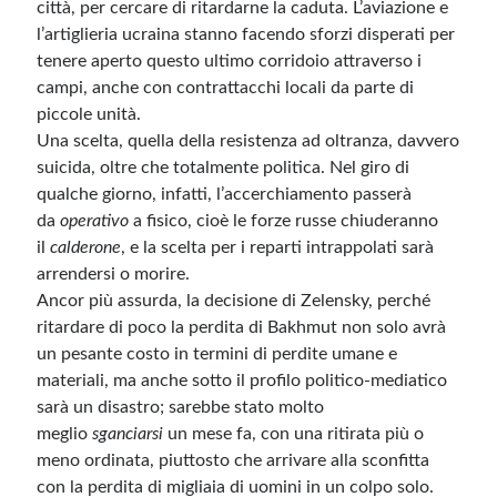
città, per cercare di ritardarne la caduta. L’aviazione e
l’artiglieria ucraina stanno facendo sforzi disperati per
tenere aperto questo ultimo corridoio attraverso i
campi, anche con contrattacchi locali da parte di
piccole unità.
Una scelta, quella della resistenza ad oltranza, davvero
suicida, oltre che totalmente politica. Nel giro di
qualche giorno, infatti, l’accerchiamento passerà
da
operativo
a fisico, cioè le forze russe chiuderanno
il
calderone
, e la scelta per i reparti intrappolati sarà
arrendersi o morire.
Ancor più assurda, la decisione di Zelensky, perché
ritardare di poco la perdita di Bakhmut non solo avrà
un pesante costo in termini di perdite umane e
materiali, ma anche sotto il profilo politico-mediatico
sarà un disastro; sarebbe stato molto
meglio
sganciarsi
un mese fa, con una ritirata più o
meno ordinata, piuttosto che arrivare alla sconfitta
con la perdita di migliaia di uomini in un colpo solo.