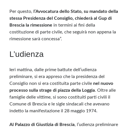
Per questo,
l’Avvocatura dello Stato, su mandato della
Meta
stessa Presidenza del Consiglio, chiederà al Gup di
Accedi
Brescia la rimessione
in termini ai fini della
Feed dei contenuti
costituzione di parte civile, che seguirà non appena la
Feed dei commenti
rimessione sarà concessa”.
WordPress.org
L’udienza
Ieri mattina, dalle prime battute dell’udienza
preliminare, si era appreso che la presidenza del
Consiglio non si era costituita parte civile
nel nuovo
processo sulla strage di piazza della Loggia
. Oltre alle
famiglie delle vittime, si sono costituiti parti civili il
Comune di Brescia e le sigle sindacali che avevano
indetto la manifestazione il 28 maggio 1974.
Al Palazzo di Giustizia di Brescia
, l’udienza preliminare