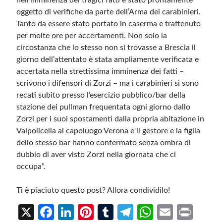
nell’imminenza dei tragici fatti è stato prontamente
oggetto di verifiche da parte dell’Arma dei carabinieri.
Tanto da essere stato portato in caserma e trattenuto
per molte ore per accertamenti. Non solo la
circostanza che lo stesso non si trovasse a Brescia il
giorno dell’attentato è stata ampliamente verificata e
accertata nella strettissima imminenza dei fatti –
scrivono i difensori di Zorzi – ma i carabinieri si sono
recati subito presso l’esercizio pubblico/bar della
stazione dei pullman frequentata ogni giorno dallo
Zorzi per i suoi spostamenti dalla propria abitazione in
Valpolicella al capoluogo Verona e il gestore e la figlia
dello stesso bar hanno confermato senza ombra di
dubbio di aver visto Zorzi nella giornata che ci
occupa”.
Ti è piaciuto questo post? Allora condividilo!
X
Fa
Li
Pi
T
Te
W
E
Pr