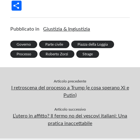
ce
n
nt
u
le
h
m
in
S
b
ke
er
m
gr
at
ail
t
h
o
dI
es
bl
a
s
ar
Pubblicato in
Giustizia & Ingiustizia
o
n
t
r
m
A
e
k
p
Governo
Parte civile
Piazza della Loggia
p
Processo
Roberto Zorzi
Strage
Articolo precedente
I retroscena del processo a Trump (e cosa sperano Xi e
Putin)
Articolo successivo
L’utero in affitto? Il fermo no dei vescovi italiani: Una
pratica inaccettabile