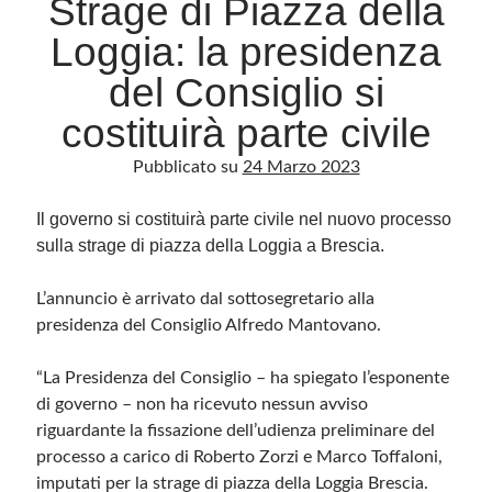
Strage di Piazza della
Loggia: la presidenza
Archivio
del Consiglio si
Archivi
costituirà parte civile
Pubblicato su
24 Marzo 2023
Categorie
Categorie
Il governo si costituirà parte civile nel nuovo processo
sulla strage di piazza della Loggia a Brescia.
L’annuncio è arrivato dal sottosegretario alla
Questo blog non rappresenta una testata giornalistica, in quanto viene aggiornato
presidenza del Consiglio Alfredo Mantovano.
senza alcuna periodicità. Non può pertanto considerarsi un prodotto editoriale ai
sensi della legge n· 62 del 7.03.2001. L’autore non è responsabile di quanto
pubblicato dai lettori nei commenti ai vari post. Saranno comunque cancellati quelli
ritenuti offensivi o lesivi dell’immagine o dell’onorabilità di terzi, di genere spam,
“La Presidenza del Consiglio – ha spiegato l’esponente
razzisti o che contengano dati personali non conformi al rispetto delle norme sulla
di governo – non ha ricevuto nessun avviso
privacy. Alcune immagini inserite in questo blog sono tratte da Internet e, pertanto,
considerate di pubblico dominio. Qualora la loro pubblicazione violasse eventuali
riguardante la fissazione dell’udienza preliminare del
diritti d’autore, vi invito a comunicarlo via e-mail a info[at]dinovalle.it e saranno
immediatamente rimosse. L’autore del blog non è responsabile dei siti collegati
processo a carico di Roberto Zorzi e Marco Toffaloni,
tramite link né del loro contenuto, che può essere soggetto a variazioni nel tempo.
imputati per la strage di piazza della Loggia Brescia.