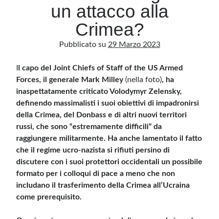
un attacco alla
Crimea?
Archivio
Pubblicato su
29 Marzo 2023
Archivi
I
l capo del Joint Chiefs of Staff of the US Armed
Forces, il generale Mark Milley
Categorie
(nella foto)
, ha
inaspettatamente criticato Volodymyr Zelensky,
Categorie
definendo massimalisti i suoi obiettivi di impadronirsi
della Crimea, del Donbass e di altri nuovi territori
russi, che sono “estremamente difficili” da
raggiungere militarmente. Ha anche lamentato il fatto
Questo blog non rappresenta una testata giornalistica, in quanto viene aggiornato
senza alcuna periodicità. Non può pertanto considerarsi un prodotto editoriale ai
che il regime ucro-nazista si rifiuti persino di
sensi della legge n· 62 del 7.03.2001. L’autore non è responsabile di quanto
pubblicato dai lettori nei commenti ai vari post. Saranno comunque cancellati quelli
discutere con i suoi protettori occidentali un possibile
ritenuti offensivi o lesivi dell’immagine o dell’onorabilità di terzi, di genere spam,
formato per i colloqui di pace a meno che non
razzisti o che contengano dati personali non conformi al rispetto delle norme sulla
privacy. Alcune immagini inserite in questo blog sono tratte da Internet e, pertanto,
includano il trasferimento della Crimea all’Ucraina
considerate di pubblico dominio. Qualora la loro pubblicazione violasse eventuali
diritti d’autore, vi invito a comunicarlo via e-mail a info[at]dinovalle.it e saranno
come prerequisito.
immediatamente rimosse. L’autore del blog non è responsabile dei siti collegati
tramite link né del loro contenuto, che può essere soggetto a variazioni nel tempo.