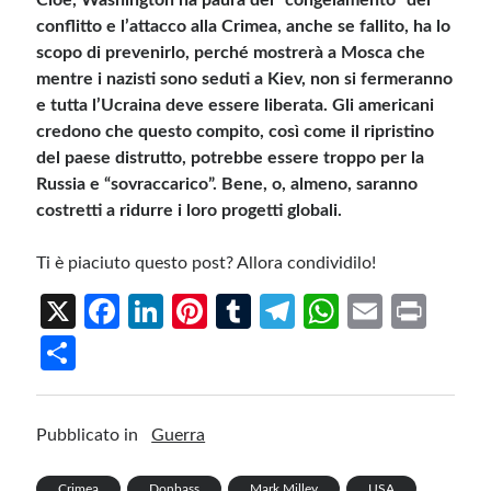
Cioè, Washington ha paura del “congelamento” del
conflitto e l’attacco alla Crimea, anche se fallito, ha lo
scopo di prevenirlo, perché mostrerà a Mosca che
mentre i nazisti sono seduti a Kiev, non si fermeranno
e tutta l’Ucraina deve essere liberata. Gli americani
credono che questo compito, così come il ripristino
del paese distrutto, potrebbe essere troppo per la
Russia e “sovraccarico”. Bene, o, almeno, saranno
costretti a ridurre i loro progetti globali.
Ti è piaciuto questo post? Allora condividilo!
X
Fa
Li
Pi
T
Te
W
E
Pr
ce
n
nt
u
le
h
m
in
S
b
ke
er
m
gr
at
ail
t
h
o
dI
es
bl
a
s
ar
Pubblicato in
Guerra
o
n
t
r
m
A
e
k
p
Crimea
Donbass
Mark Milley
USA