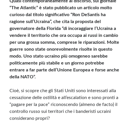
Quasi contemporaneamente al discorso, sul giornale
“The Atlantic” è stato pubblicato un articolo molto
curioso dal titolo significativo “Ron DeSantis ha
Meta
ragione sull’Ucraina”, che cita la proposta del
Accedi
governatore della Florida “di incoraggiare l’Ucraina a
Feed dei contenuti
vendere il territorio che ora occupa ai russi in cambio
Feed dei commenti
per una grossa somma, comprese le riparazioni. Molte
WordPress.org
guerre sono state onorevolmente risolte in questo
modo. Uno stato ucraino più omogeneo sarebbe
politicamente più stabile e un giorno potrebbe
entrare a far parte dell’Unione Europea e forse anche
della NATO”.
Cioè, si scopre che gli Stati Uniti sono interessati alla
cessazione delle ostilità e all’escalation e sono pronti a
“pagare per la pace” riconoscendo (almeno de facto) il
controllo russo sui territori che i banderisti ucraini
considerano propri?