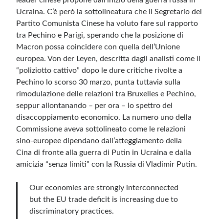
leader cinese propone dall’inizio della guerra russa in
Ucraina. C’è però la sottolineatura che il Segretario del
Partito Comunista Cinese ha voluto fare sul rapporto
tra Pechino e Parigi, sperando che la posizione di
Macron possa coincidere con quella dell’Unione
europea. Von der Leyen, descritta dagli analisti come il
“poliziotto cattivo” dopo le dure critiche rivolte a
Pechino lo scorso 30 marzo, punta tuttavia sulla
rimodulazione delle relazioni tra Bruxelles e Pechino,
seppur allontanando – per ora – lo spettro del
disaccoppiamento economico. La numero uno della
Commissione aveva sottolineato come le relazioni
sino-europee dipendano dall’atteggiamento della
Cina di fronte alla guerra di Putin in Ucraina e dalla
amicizia “senza limiti” con la Russia di Vladimir Putin.
Our economies are strongly interconnected
but the EU trade deficit is increasing due to
discriminatory practices.