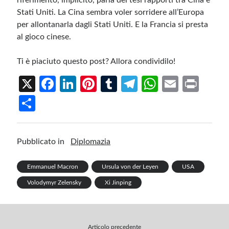
riferimento, implicito, parla dei tesi rapporti tra Cina e
Stati Uniti. La Cina sembra voler sorridere all’Europa
per allontanarla dagli Stati Uniti. E la Francia si presta
al gioco cinese.
Ti è piaciuto questo post? Allora condividilo!
X
Fa
Li
Pi
T
Te
W
E
Pr
ce
n
nt
u
le
h
m
in
S
b
ke
er
m
gr
at
ail
t
h
o
dI
es
bl
a
s
ar
Pubblicato in
Diplomazia
o
n
t
r
m
A
e
k
p
Emmanuel Macron
Ursula von der Leyen
USA
p
Volodymyr Zelensky
Xi Jinping
Articolo precedente