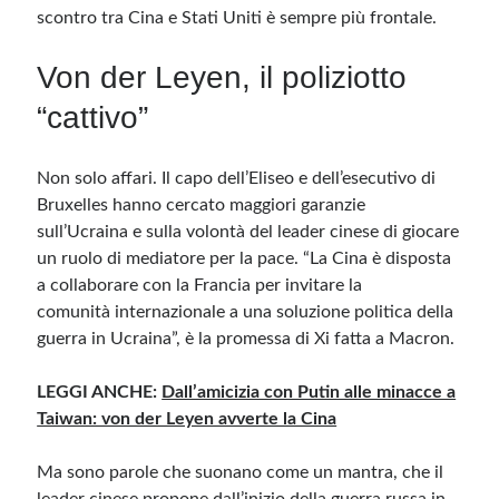
scontro tra Cina e Stati Uniti è sempre più frontale.
Meta
Von der Leyen, il poliziotto
Accedi
“cattivo”
Feed dei contenuti
Feed dei commenti
WordPress.org
Non solo affari. Il capo dell’Eliseo e dell’esecutivo di
Bruxelles hanno cercato maggiori garanzie
sull’Ucraina e sulla volontà del leader cinese di giocare
un ruolo di mediatore per la pace. “La Cina è disposta
a collaborare con la Francia per invitare la
comunità internazionale a una soluzione politica della
guerra in Ucraina”, è la promessa di Xi fatta a Macron.
LEGGI ANCHE:
Dall’amicizia con Putin alle minacce a
Taiwan: von der Leyen avverte la Cina
Ma sono parole che suonano come un mantra, che il