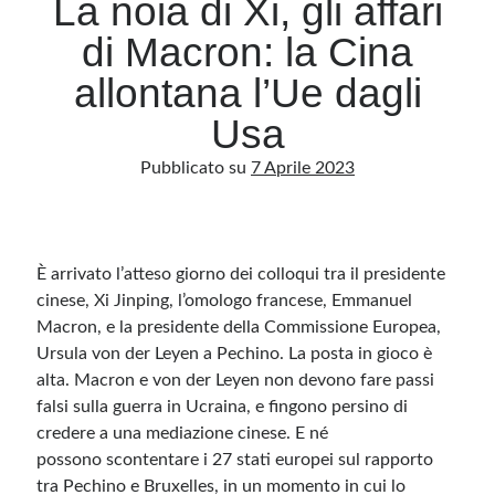
La noia di Xi, gli affari
di Macron: la Cina
Archivio
allontana l’Ue dagli
Archivi
Usa
Pubblicato su
7 Aprile 2023
Categorie
Categorie
È arrivato l’atteso giorno dei colloqui tra il presidente
cinese, Xi Jinping, l’omologo francese, Emmanuel
Questo blog non rappresenta una testata giornalistica, in quanto viene aggiornato
Macron, e la presidente della Commissione Europea,
senza alcuna periodicità. Non può pertanto considerarsi un prodotto editoriale ai
sensi della legge n· 62 del 7.03.2001. L’autore non è responsabile di quanto
Ursula von der Leyen a Pechino. La posta in gioco è
pubblicato dai lettori nei commenti ai vari post. Saranno comunque cancellati quelli
ritenuti offensivi o lesivi dell’immagine o dell’onorabilità di terzi, di genere spam,
alta. Macron e von der Leyen non devono fare passi
razzisti o che contengano dati personali non conformi al rispetto delle norme sulla
falsi sulla guerra in Ucraina, e fingono persino di
privacy. Alcune immagini inserite in questo blog sono tratte da Internet e, pertanto,
considerate di pubblico dominio. Qualora la loro pubblicazione violasse eventuali
credere a una mediazione cinese. E né
diritti d’autore, vi invito a comunicarlo via e-mail a info[at]dinovalle.it e saranno
immediatamente rimosse. L’autore del blog non è responsabile dei siti collegati
possono scontentare i 27 stati europei sul rapporto
tramite link né del loro contenuto, che può essere soggetto a variazioni nel tempo.
tra Pechino e Bruxelles, in un momento in cui lo