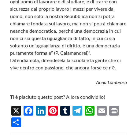
ogni uomo di lavorare e di studiare, e di trarre con
sicurezza dal proprio lavoro i mezzi per vivere da
uomo, non solo la nostra Repubblica non si potrà
chiamare fondata sul lavoro, ma non si potrà chiamare
neanche democratica, perché una democrazia in cui
non ci sia questa uguaglianza di fatto, in cui ci sia
soltanto un’uguaglianza di diritto, è una democrazia
puramente formale” (P. Calamandrei)”.
Difendiamola, difendetela la scuola e la gente che ci
vive dentro con passione, che ancora forse ce n’è.
Anna Lombroso
Ti è piaciuto questo post? Allora condividilo!
X
Fa
Li
Pi
T
Te
W
E
Pr
ce
n
nt
u
le
h
m
in
S
b
ke
er
m
gr
at
ail
t
h