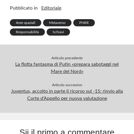
o
dI
es
bl
a
s
ar
Pubblicato in
Editoriale
o
n
t
r
m
A
e
k
p
Aree spaziali
Metaverso
PNRR
p
Responsabilità
Schiavi
Articolo precedente
La flotta fantasma di Putin «prepara sabotaggi nel
Mare del Nord»
Articolo successivo
Juventus, accolto in parte il ricorso sul -15: rinvio alla
Corte d’Appello per nuova valutazione
Sii il primo a commentare