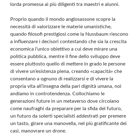
lorda promessa ai più diligenti tra maestri e alunni.
Meta
Proprio quando il mondo anglosassone scopre la
necessità di valorizzare le materie umanistiche,
Accedi
quando filosofi prestigiosi come la Nussbaum riescono
Feed dei contenuti
a influenzare i decisori contestando che sia la crescita
Feed dei commenti
economica l’unico obiettivo a cui deve mirare una
WordPress.org
politica pubblica, mentre il fine dello sviluppo deve
essere piuttosto quello di mettere in grado le persone
di vivere un’esistenza piena, creando «capacità» che
consentano a ognuno di realizzarsi e di vivere la
propria vita all’insegna della pari dignità umana, noi
andiamo in controtendenza. Collochiamo le
generazioni future in un metaverso dove circolano
come naufraghi da preparare per la sfida del futuro,
un futuro da solerti specialisti addestrati per premere
un tasto, girare una manovella, nel più gratificante dei
casi, manovrare un drone.