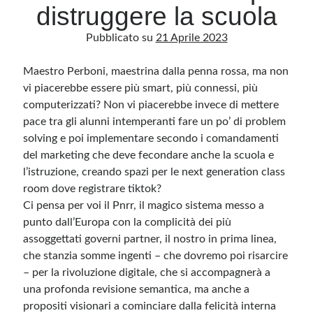
distruggere la scuola
Pubblicato su
21 Aprile 2023
Archivio
Archivi
Maestro Perboni, maestrina dalla penna rossa, ma non
vi piacerebbe essere più smart, più connessi, più
computerizzati? Non vi piacerebbe invece di mettere
Categorie
pace tra gli alunni intemperanti fare un po’ di problem
Categorie
solving e poi implementare secondo i comandamenti
del marketing che deve fecondare anche la scuola e
l’istruzione, creando spazi per le next generation class
room dove registrare tiktok?
Questo blog non rappresenta una testata giornalistica, in quanto viene aggiornato
Ci pensa per voi il Pnrr, il magico sistema messo a
senza alcuna periodicità. Non può pertanto considerarsi un prodotto editoriale ai
sensi della legge n· 62 del 7.03.2001. L’autore non è responsabile di quanto
punto dall’Europa con la complicità dei più
pubblicato dai lettori nei commenti ai vari post. Saranno comunque cancellati quelli
assoggettati governi partner, il nostro in prima linea,
ritenuti offensivi o lesivi dell’immagine o dell’onorabilità di terzi, di genere spam,
razzisti o che contengano dati personali non conformi al rispetto delle norme sulla
che stanzia somme ingenti – che dovremo poi risarcire
privacy. Alcune immagini inserite in questo blog sono tratte da Internet e, pertanto,
considerate di pubblico dominio. Qualora la loro pubblicazione violasse eventuali
– per la rivoluzione digitale, che si accompagnerà a
diritti d’autore, vi invito a comunicarlo via e-mail a info[at]dinovalle.it e saranno
immediatamente rimosse. L’autore del blog non è responsabile dei siti collegati
una profonda revisione semantica, ma anche a
tramite link né del loro contenuto, che può essere soggetto a variazioni nel tempo.
propositi visionari a cominciare dalla felicità interna