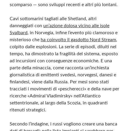
scomparso — sono
sviluppi recenti e altri più lontani
.
Meta
Cavi sottomarini tagliati alle Shetland, altri
Accedi
danneggiati con
un’azione dolosa vicino alle isole
Feed dei contenuti
Svalbard
, in Norvegia, infine l’evento più clamoroso e
Feed dei commenti
misterioso che
ha coinvolto il gasdotto Nord Stream
,
WordPress.org
colpito dalle esplosioni. La serie di episodi, diluiti nel
tempo, ha dimostrato la fragilità del sistema, esposto
ad incursioni con conseguenze economiche. E una
parte della minaccia, come racconta un’inchiesta
giornalistica di emittenti svedesi, norvegesi, danesi e
finlandesi, viene dalla Russia. Per mesi sono stati
tracciati i movimenti di «pescherecci» e della nave per
ricerche «Admiral Vladimirsky» nell’Atlantico
settentrionale, al largo della Scozia, in quadranti
ritenuti strategici.
Secondo l’indagine, i russi vogliono creare una banca