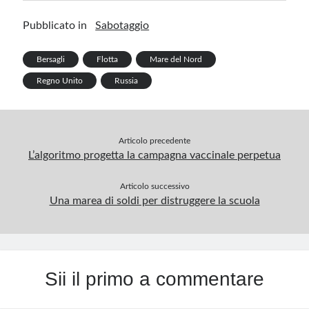
o
dI
es
bl
a
s
ar
Pubblicato in
Sabotaggio
o
n
t
r
m
A
e
k
p
Bersagli
Flotta
Mare del Nord
p
Regno Unito
Russia
Articolo precedente
L’algoritmo progetta la campagna vaccinale perpetua
Articolo successivo
Una marea di soldi per distruggere la scuola
Sii il primo a commentare