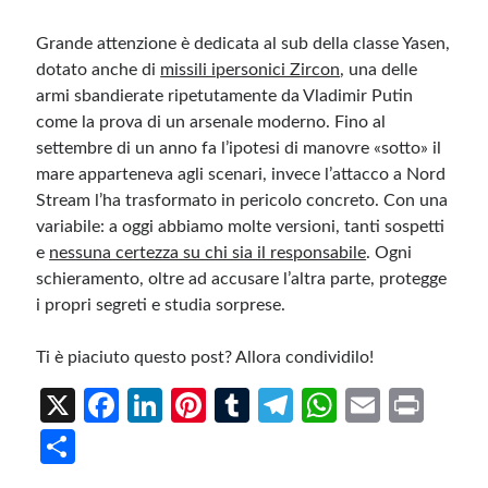
Grande attenzione è dedicata al sub della classe Yasen,
dotato anche di
missili ipersonici Zircon
, una delle
armi sbandierate ripetutamente da Vladimir Putin
come la prova di un arsenale moderno. Fino al
settembre di un anno fa l’ipotesi di manovre «sotto» il
mare apparteneva agli scenari, invece l’attacco a Nord
Stream l’ha trasformato in pericolo concreto. Con una
variabile: a oggi abbiamo molte versioni, tanti sospetti
e
nessuna certezza su chi sia il responsabile
. Ogni
schieramento, oltre ad accusare l’altra parte, protegge
i propri segreti e studia sorprese.
Ti è piaciuto questo post? Allora condividilo!
X
Fa
Li
Pi
T
Te
W
E
Pr
ce
n
nt
u
le
h
m
in
S
b
ke
er
m
gr
at
ail
t
h