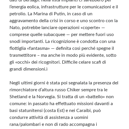
dati di bersagli: nella lista impianti ci sarebbero per
l’energia eolica, infrastrutture per le comunicazioni e il
petrolio. La Marina di Putin, in caso di un
aggravamento della crisi in corso e uno scontro con la
Nato, potrebbe lanciare operazioni «coperte» —
comprese quelle subacquee — per mettere fuori uso
snodi importanti. La ricognizione è condotta con una
flottiglia «fantasma» — definita così perché spegne il
trasmettitore – ma anche in modo più evidente, sotto
gli «occhi» dei ricognitori. Difficile celare scafi di
grandi dimensioni.ì
Negli ultimi giorni è stata poi segnalata la presenza del
rimorchiatore d’altura russo Chiker sempre tra le
Shetland e la Norvegia. Si tratta di un «battello» non
comune: in passato ha effettuato missioni davanti a
basi statunitensi (costa Est) e nei Caraibi, può
condurre attività di assistenza a uomini
rana/palombari e non di rado accompagna i