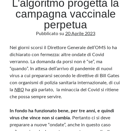
L’algoritmo progetta la
campagna vaccinale
Archivio
perpetua
Archivi
Pubblicato su
20 Aprile 2023
Nei giorni scorsi il Direttore Generale dell’OMS lo ha
Categorie
dichiarato con fermezza: altre ondate di Covid
Categorie
verranno. La domanda da porsi non è “se”, ma
“quando”. In attesa dell’arrivo di pandemie di nuovi
virus a cui prepararsi secondo le direttive di Bill Gates
con organismi di polizia sanitaria internazionale, di cui
Questo blog non rappresenta una testata giornalistica, in quanto viene aggiornato
senza alcuna periodicità. Non può pertanto considerarsi un prodotto editoriale ai
la
NBQ
ha già parlato, la minaccia del Covid si ritiene
sensi della legge n· 62 del 7.03.2001. L’autore non è responsabile di quanto
pubblicato dai lettori nei commenti ai vari post. Saranno comunque cancellati quelli
che possa sempre servire.
ritenuti offensivi o lesivi dell’immagine o dell’onorabilità di terzi, di genere spam,
razzisti o che contengano dati personali non conformi al rispetto delle norme sulla
privacy. Alcune immagini inserite in questo blog sono tratte da Internet e, pertanto,
In fondo ha funzionato bene, per tre anni, e quindi
considerate di pubblico dominio. Qualora la loro pubblicazione violasse eventuali
diritti d’autore, vi invito a comunicarlo via e-mail a info[at]dinovalle.it e saranno
virus che vince non si cambia
. Pertanto ci si deve
immediatamente rimosse. L’autore del blog non è responsabile dei siti collegati
tramite link né del loro contenuto, che può essere soggetto a variazioni nel tempo.
preparare a nuove “ondate”, anche in questo caso