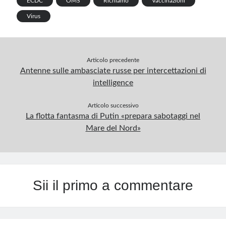
ECDC
OMS
Richiamo
Vaccinazioni
p
Virus
Articolo precedente
Antenne sulle ambasciate russe per intercettazioni di
intelligence
Articolo successivo
La flotta fantasma di Putin «prepara sabotaggi nel
Mare del Nord»
Sii il primo a commentare