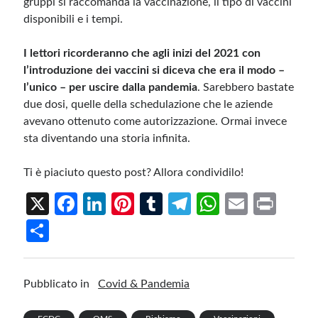
gruppi si raccomanda la vaccinazione, il tipo di vaccini
disponibili e i tempi.
I lettori ricorderanno che agli inizi del 2021 con
l’introduzione dei vaccini si diceva che era il modo –
l’unico – per uscire dalla pandemia
. Sarebbero bastate
due dosi, quelle della schedulazione che le aziende
avevano ottenuto come autorizzazione. Ormai invece
sta diventando una storia infinita.
Ti è piaciuto questo post? Allora condividilo!
X
Fa
Li
Pi
T
Te
W
E
Pr
ce
n
nt
u
le
h
m
in
S
b
ke
er
m
gr
at
ail
t
h
o
dI
es
bl
a
s
ar
Pubblicato in
Covid & Pandemia
o
n
t
r
m
A
e
k
p