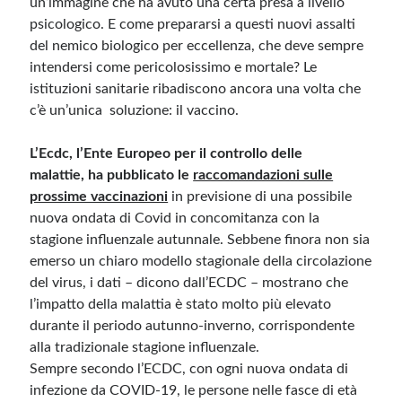
un’immagine che ha avuto una certa presa a livello
psicologico. E come prepararsi a questi nuovi assalti
del nemico biologico per eccellenza, che deve sempre
Meta
intendersi come pericolosissimo e mortale? Le
Accedi
istituzioni sanitarie ribadiscono ancora una volta che
Feed dei contenuti
c’è un’unica soluzione: il vaccino.
Feed dei commenti
WordPress.org
L’Ecdc, l’Ente Europeo per il controllo delle
malattie, ha pubblicato le
raccomandazioni sulle
prossime vaccinazioni
in previsione di una possibile
nuova ondata di Covid in concomitanza con la
stagione influenzale autunnale. Sebbene finora non sia
emerso un chiaro modello stagionale della circolazione
del virus, i dati – dicono dall’ECDC – mostrano che
l’impatto della malattia è stato molto più elevato
durante il periodo autunno-inverno, corrispondente
alla tradizionale stagione influenzale.
Sempre secondo l’ECDC, con ogni nuova ondata di
infezione da COVID-19, le persone nelle fasce di età