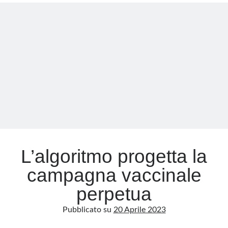
tra
bluff
Meta
sanitari,
ombre
Accedi
e
Feed dei contenuti
narrazione
Feed dei commenti
guidata
WordPress.org
L’algoritmo progetta la
campagna vaccinale
perpetua
Pubblicato su
20 Aprile 2023