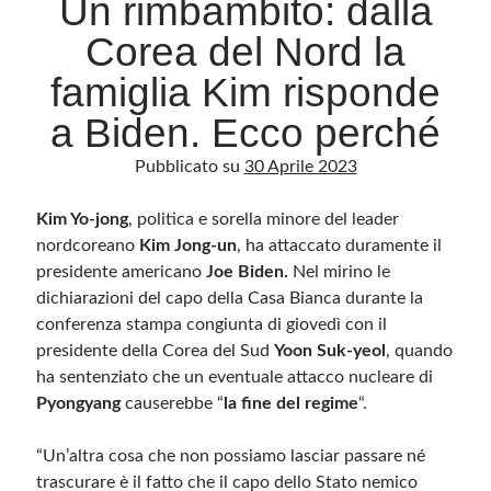
Un rimbambito: dalla
Corea del Nord la
Archivio
famiglia Kim risponde
Archivi
a Biden. Ecco perché
Pubblicato su
30 Aprile 2023
Categorie
Categorie
Kim Yo-jong
, politica e sorella minore del leader
nordcoreano
Kim Jong-un
, ha attaccato duramente il
presidente americano
Joe Biden.
Nel mirino le
dichiarazioni del capo della Casa Bianca durante la
Questo blog non rappresenta una testata giornalistica, in quanto viene aggiornato
conferenza stampa congiunta di giovedì con il
senza alcuna periodicità. Non può pertanto considerarsi un prodotto editoriale ai
sensi della legge n· 62 del 7.03.2001. L’autore non è responsabile di quanto
presidente della Corea del Sud
Yoon Suk-yeol
, quando
pubblicato dai lettori nei commenti ai vari post. Saranno comunque cancellati quelli
ritenuti offensivi o lesivi dell’immagine o dell’onorabilità di terzi, di genere spam,
ha sentenziato che un eventuale attacco nucleare di
razzisti o che contengano dati personali non conformi al rispetto delle norme sulla
Pyongyang
privacy. Alcune immagini inserite in questo blog sono tratte da Internet e, pertanto,
causerebbe “
la fine del regime
“.
considerate di pubblico dominio. Qualora la loro pubblicazione violasse eventuali
diritti d’autore, vi invito a comunicarlo via e-mail a info[at]dinovalle.it e saranno
immediatamente rimosse. L’autore del blog non è responsabile dei siti collegati
“Un’altra cosa che non possiamo lasciar passare né
tramite link né del loro contenuto, che può essere soggetto a variazioni nel tempo.
trascurare è il fatto che il capo dello Stato nemico