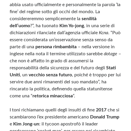
abbia usato ufficialmente e personalmente la parola ‘la
fine’ del regime sotto gli occhi del mondo. La
Meta
considereremmo semplicemente la
senilità
Accedi
dell’uomo
?”, ha tuonato
Kim Yo-jong
, in una serie di
Feed dei contenuti
dichiarazioni rilanciate dall’agenzia ufficiale
Kcna
. “Può
Feed dei commenti
essere considerata un’osservazione senza senso da
WordPress.org
parte di una
persona rimbambita
– nella versione in
inglese nella nota il termine utilizzato sarebbe
dotage
–
che non è affatto in grado di assumersi la
responsabilità della sicurezza e del futuro degli
Stati
Uniti
, un
vecchio senza futuro
, poiché è troppo per lui
servire due anni rimanenti del suo mandato”, ha
rincarato la politica, definendo quella statunitense
come una “
retorica minacciosa
“.
I toni richiamano quelli degli insulti di fine
2017
che si
scambiarono l’ex presidente americano
Donald Trump
e
Kim Jong-un
: il tycoon apostrofò il leader