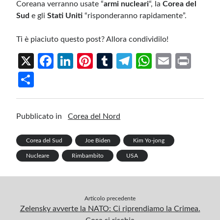
Coreana verranno usate “
armi nucleari
“, la
Corea del
Sud
e gli
Stati Uniti
“risponderanno rapidamente”.
Ti è piaciuto questo post? Allora condividilo!
X
Fa
Li
Pi
T
Te
W
E
Pr
ce
n
nt
u
le
h
m
in
S
b
ke
er
m
gr
at
ail
t
h
o
dI
es
bl
a
s
ar
Pubblicato in
Corea del Nord
o
n
t
r
m
A
e
k
p
Corea del Sud
Joe Biden
Kim Yo-jong
p
Nucleare
Rimbambito
USA
Articolo precedente
Zelensky avverte la NATO: Ci riprendiamo la Crimea.