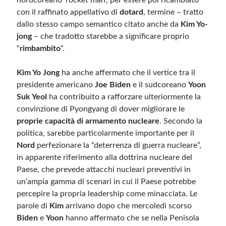
nordcoreano ‘rocket man’, per essere poi ricambiato
con il raffinato appellativo di
dotard
, termine – tratto
dallo stesso campo semantico citato anche da
Kim Yo-
jong
– che tradotto starebbe a significare proprio
“
rimbambito
“.
Kim Yo Jong
ha anche affermato che il vertice tra il
presidente americano
Joe Biden
e il sudcoreano
Yoon
Suk Yeol
ha contribuito a rafforzare ulteriormente la
convinzione di Pyongyang di dover migliorare le
proprie capacità di armamento nucleare
. Secondo la
politica, sarebbe particolarmente importante per il
Nord
perfezionare la “deterrenza di guerra nucleare”,
in apparente riferimento alla dottrina nucleare del
Paese, che prevede attacchi nucleari preventivi in
un’ampia gamma di scenari in cui il Paese potrebbe
percepire la propria leadership come minacciata. Le
parole di
Kim
arrivano dopo che mercoledì scorso
Biden
e
Yoon
hanno affermato che se nella Penisola